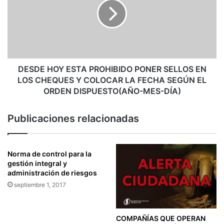
N
D
F
E
O
H
R
O
M
Y
A
E
C
S
DESDE HOY ESTA PROHIBIDO PONER SELLOS EN
I
T
LOS CHEQUES Y COLOCAR LA FECHA SEGÚN EL
O
A
ORDEN DISPUESTO(AÑO-MES-DÍA)
N
P
S
R
Publicaciones relacionadas
O
O
C
H
I
I
E
B
Norma de control para la
T
I
gestión integral y
A
administración de riesgos
D
R
O
septiembre 1, 2017
I
P
A
O
D
N
COMPAÑÍAS QUE OPERAN
E