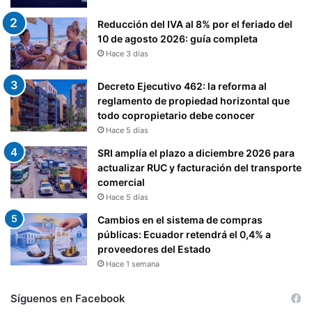
-
A
D
Reducción del IVA al 8% por el feriado del
D
Í
10 de agosto 2026: guía completa
E
A
Hace 3 días
C
)
O
Decreto Ejecutivo 462: la reforma al
M
reglamento de propiedad horizontal que
P
todo copropietario debe conocer
A
Ñ
Hace 5 días
I
SRI amplía el plazo a diciembre 2026 para
A
actualizar RUC y facturación del transporte
S
comercial
(
Hace 5 días
F
u
Cambios en el sistema de compras
e
públicas: Ecuador retendrá el 0,4% a
n
proveedores del Estado
t
Hace 1 semana
e
:
Síguenos en Facebook
S