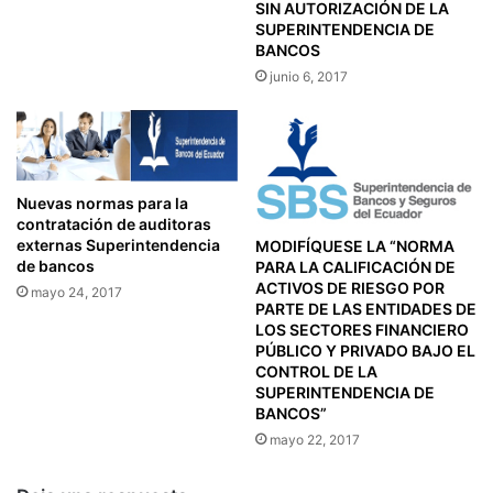
E
SIN AUTORIZACIÓN DE LA
T
R
SUPERINTENDENCIA DE
O
BANCOS
S
D
E
junio 6, 2017
O
L
T
L
I
O
P
S
O
E
Nuevas normas para la
D
N
contratación de auditoras
E
L
externas Superintendencia
MODIFÍQUESE LA “NORMA
E
O
de bancos
PARA LA CALIFICACIÓN DE
M
S
ACTIVOS DE RIESGO POR
mayo 24, 2017
P
C
PARTE DE LAS ENTIDADES DE
R
H
LOS SECTORES FINANCIERO
E
PÚBLICO Y PRIVADO BAJO EL
E
S
CONTROL DE LA
Q
A
SUPERINTENDENCIA DE
U
BANCOS”
S
E
I
mayo 22, 2017
S
N
Y
N
C