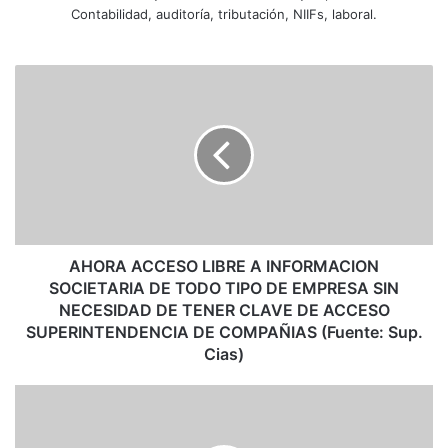
Contabilidad, auditoría, tributación, NIIFs, laboral.
A
H
O
R
A
A
C
C
E
S
AHORA ACCESO LIBRE A INFORMACION
O
SOCIETARIA DE TODO TIPO DE EMPRESA SIN
L
NECESIDAD DE TENER CLAVE DE ACCESO
I
SUPERINTENDENCIA DE COMPAÑIAS (Fuente: Sup.
B
Cias)
R
E
D
A
E
I
S