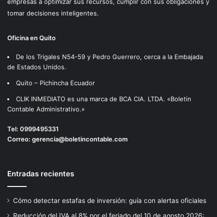
empresas a optimizar sus recursos, cumplir con sus obligaciones y
tomar decisiones inteligentes.
Oficina en Quito
De los Trigales N54-59 y Pedro Guerrero, cerca a la Embajada
de Estados Unidos.
Quito – Pichincha Ecuador
CLIK INMEDIATO es una marca de BCA CIA. LTDA. «Boletin
Contable Administrativo.»
Tel:
0999495331
Correo:
gerencia@boletincontable.com
Entradas recientes
Cómo detectar estafas de inversión: guía con alertas oficiales
Reducción del IVA al 8% por el feriado del 10 de agosto 2026: