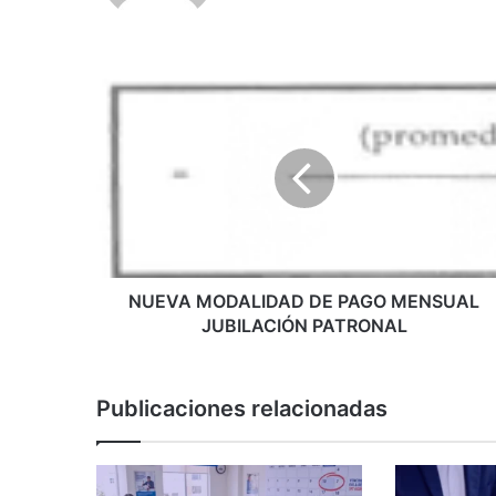
N
U
E
V
A
M
O
D
A
L
NUEVA MODALIDAD DE PAGO MENSUAL
I
JUBILACIÓN PATRONAL
D
A
D
Publicaciones relacionadas
D
E
P
A