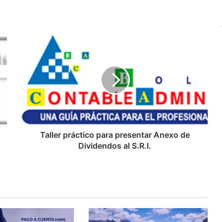
T
a
l
l
e
r
p
r
á
c
Taller práctico para presentar Anexo de
t
Dividendos al S.R.I.
i
c
o
p
a
r
a