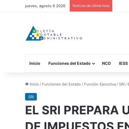
jueves, agosto 6 2026
Noticias de última hora
Inicio
Funciones del Estado
NCD
IESS
Inicio
/
Funciones del Estado
/
Función Ejecutiva
/
SRI
/
SRI
EL SRI PREPARA 
DE IMPUESTOS E