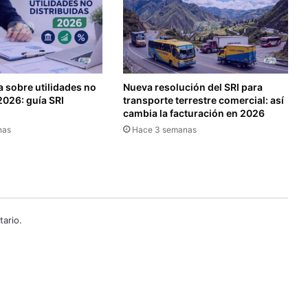
p
r
e
s
e
n
 sobre utilidades no
Nueva resolución del SRI para
t
2026: guía SRI
transporte terrestre comercial: así
a
cambia la facturación en 2026
r
nas
Hace 3 semanas
A
n
e
x
o
d
ario.
e
D
i
v
i
d