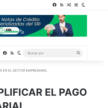
Facebook
RSS
Publicación al azar
Barra lateral
Switch skin
Facebook
RSS
Switch skin
Buscar
por
OS EN EL SECTOR EMPRESARIAL
PLIFICAR EL PAGO
ARIAL