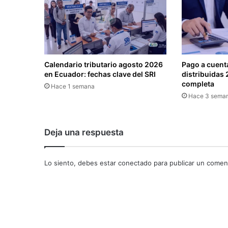
G
O
M
E
N
S
Calendario tributario agosto 2026
Pago a cuenta
U
en Ecuador: fechas clave del SRI
distribuidas 
A
completa
Hace 1 semana
L
Hace 3 sema
J
U
B
Deja una respuesta
I
L
A
Lo siento, debes estar
conectado
para publicar un coment
C
I
Ó
N
P
A