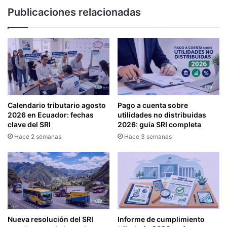
L
Publicaciones relacionadas
I
M
P
U
E
S
T
O
A
Calendario tributario agosto
Pago a cuenta sobre
L
2026 en Ecuador: fechas
utilidades no distribuidas
A
clave del SRI
2026: guía SRI completa
S
Hace 2 semanas
Hace 3 semanas
A
L
I
D
A
D
E
D
Nueva resolución del SRI
Informe de cumplimiento