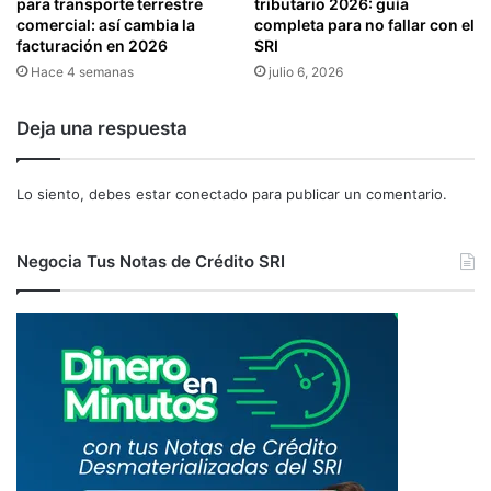
I
para transporte terrestre
tributario 2026: guía
V
comercial: así cambia la
completa para no fallar con el
facturación en 2026
SRI
I
S
Hace 4 semanas
julio 6, 2026
A
S
Deja una respuesta
Lo siento, debes estar
conectado
para publicar un comentario.
Negocia Tus Notas de Crédito SRI