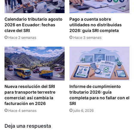
S
O
A
L
Calendario tributario agosto
Pago a cuenta sobre
A
2026 en Ecuador: fechas
utilidades no distribuidas
L
clave del SRI
2026: guía SRI completa
E
Hace 2 semanas
Hace 3 semanas
Y
O
R
G
Á
N
I
C
Nueva resolución del SRI
Informe de cumplimiento
A
para transporte terrestre
tributario 2026: guía
D
comercial: así cambia la
completa para no fallar con el
facturación en 2026
SRI
E
D
Hace 4 semanas
julio 6, 2026
I
S
Deja una respuesta
C