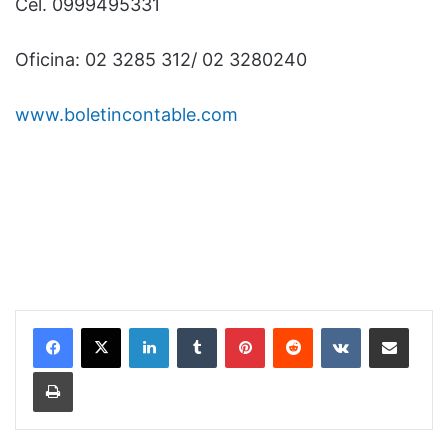
Cel. 0999495331
Oficina: 02 3285 312/ 02 3280240
www.boletincontable.com
LinkedIn
Tumblr
Pinterest
Reddit
VKontakte
Compartir por correo electrónico
Imprimir