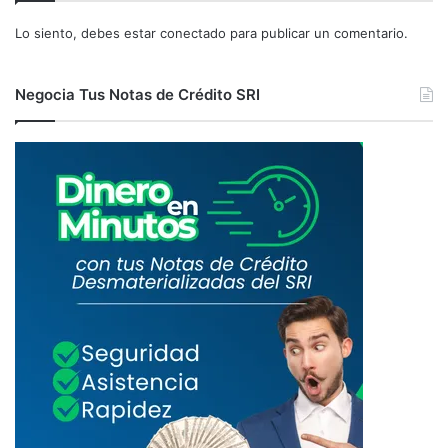
A
P
Lo siento, debes estar
conectado
para publicar un comentario.
A
C
I
Negocia Tus Notas de Crédito SRI
D
A
D
E
S