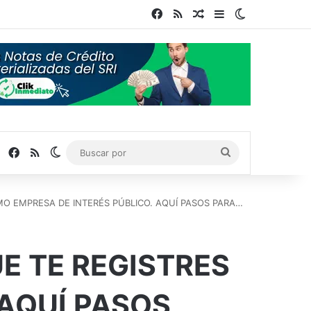
Facebook
RSS
Publicación al azar
Barra lateral
Switch skin
Facebook
RSS
Switch skin
Buscar
por
MO EMPRESA DE INTERÉS PÚBLICO. AQUÍ PASOS PARA…
E TE REGISTRES
 AQUÍ PASOS