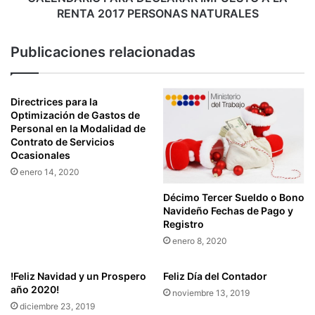
A
P
RENTA 2017 PERSONAS NATURALES
I
A
N
R
Publicaciones relacionadas
G
A
R
D
E
E
S
C
Directrices para la
A
L
Optimización de Gastos de
R
Personal en la Modalidad de
A
Contrato de Servicios
F
R
Ocasionales
O
A
R
enero 14, 2020
R
M
I
Décimo Tercer Sueldo o Bono
U
M
Navideño Fechas de Pago y
L
P
Registro
A
U
enero 8, 2020
R
E
I
S
O
!Feliz Navidad y un Prospero
Feliz Día del Contador
T
año 2020!
S
O
noviembre 13, 2019
D
A
diciembre 23, 2019