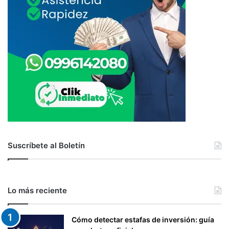
T
7
U
.
R
S
A
U
L
P
E
E
S
R
I
N
T
E
N
D
Suscríbete al Boletín
E
N
C
I
Lo más reciente
A
D
E
Cómo detectar estafas de inversión: guía
C