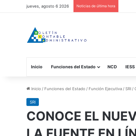
jueves, agosto 6 2026
Noticias de última hora
Inicio
Funciones del Estado
NCD
IESS
Inicio
/
Funciones del Estado
/
Función Ejecutiva
/
SRI
/
SRI
CONOCE EL NUEV
LA FUENTE EN L