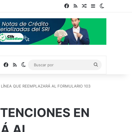
Facebook
RSS
Publicación al azar
Barra lateral
Switch skin
Facebook
RSS
Switch skin
Buscar
por
 LÍNEA QUE REEMPLAZARÁ AL FORMULARIO 103
ETENCIONES EN
Á AL