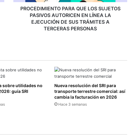
I
E
PROCEDIMIENTO PARA QUE LOS SUJETOS
N
PASIVOS AUTORICEN EN LÍNEA LA
T
EJECUCIÓN DE SUS TRÁMITES A
O
TERCERAS PERSONAS
P
A
R
A
Q
U
E
L
O
 sobre utilidades no
Nueva resolución del SRI para
S
2026: guía SRI
transporte terrestre comercial: así
cambia la facturación en 2026
S
U
nas
Hace 3 semanas
J
E
T
O
S