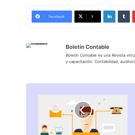
LinkedIn
Tumblr
Facebook
X
Boletín Contable
Boletín Contable es una Revista virtu
y capacitación. Contabilidad, auditoría
P
R
O
C
E
D
I
M