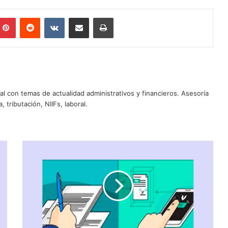
Pinterest
Reddit
VKontakte
Compartir por correo electrónico
Imprimir
al con temas de actualidad administrativos y financieros. Asesoría
, tributación, NIIFs, laboral.
P
R
O
C
E
D
I
M