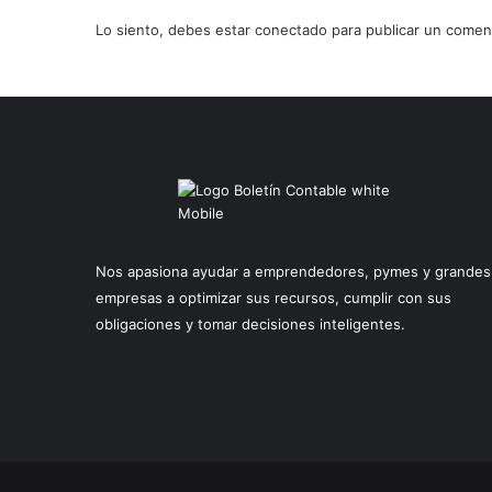
E
Lo siento, debes estar
conectado
para publicar un coment
N
L
Í
N
E
A
,
E
N
E
Nos apasiona ayudar a emprendedores, pymes y grandes
L
R
empresas a optimizar sus recursos, cumplir con sus
E
obligaciones y tomar decisiones inteligentes.
G
I
S
T
R
O
Ú