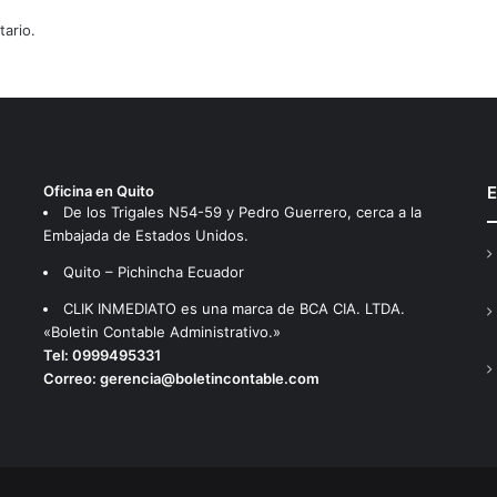
P
ario.
A
S
I
V
O
S
A
Oficina en Quito
E
U
De los Trigales N54-59 y Pedro Guerrero, cerca a la
T
Embajada de Estados Unidos.
O
Quito – Pichincha Ecuador
R
I
CLIK INMEDIATO es una marca de BCA CIA. LTDA.
C
«Boletin Contable Administrativo.»
E
Tel:
0999495331
N
Correo:
gerencia@boletincontable.com
E
N
L
Í
N