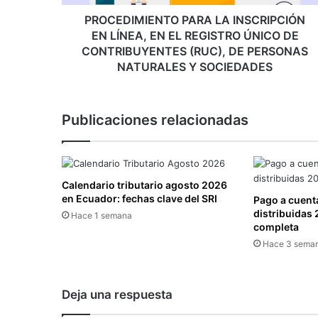
I
E
PROCEDIMIENTO PARA LA INSCRIPCIÓN
N
EN LÍNEA, EN EL REGISTRO ÚNICO DE
T
CONTRIBUYENTES (RUC), DE PERSONAS
O
NATURALES Y SOCIEDADES
P
A
R
Publicaciones relacionadas
A
L
A
I
N
Calendario tributario agosto 2026
S
en Ecuador: fechas clave del SRI
Pago a cuenta
C
distribuidas 
Hace 1 semana
completa
R
I
Hace 3 sema
P
C
I
Deja una respuesta
Ó
N