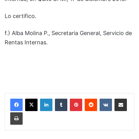
Lo certifico.
f.) Alba Molina P., Secretaria General, Servicio de
Rentas Internas.
LinkedIn
Tumblr
Pinterest
Reddit
VKontakte
Compartir por corr
Imprimir