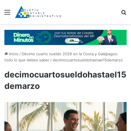
Menú
B
Inicio
/
Décimo cuarto sueldo 2026 en la Costa y Galápagos:
todo lo que debes saber
/
decimocuartosueldohastael15demarzo
decimocuartosueldohastael15
demarzo