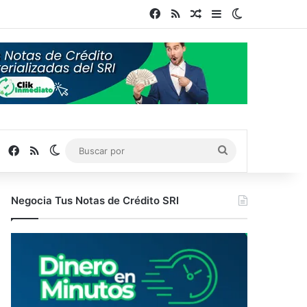
Facebook
RSS
Publicación al azar
Barra lateral
Switch skin
Facebook
RSS
Switch skin
Buscar
por
Negocia Tus Notas de Crédito SRI