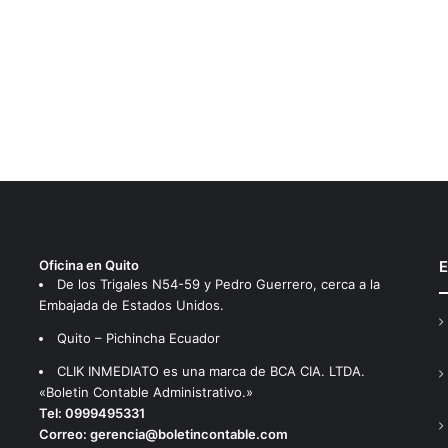
Oficina en Quito
E
De los Trigales N54-59 y Pedro Guerrero, cerca a la
Embajada de Estados Unidos.
Quito – Pichincha Ecuador
CLIK INMEDIATO es una marca de BCA CIA. LTDA.
«Boletin Contable Administrativo.»
Tel:
0999495331
Correo:
gerencia@boletincontable.com