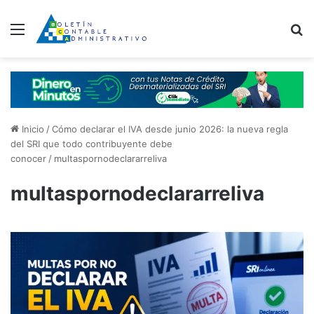
Menú
B
Inicio
/
Cómo declarar el IVA desde junio 2026: la nueva regla
del SRI que todo contribuyente debe
conocer
/
multaspornodeclararreliva
multaspornodeclararreliva