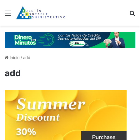
Menú
B
Inicio
/
add
add