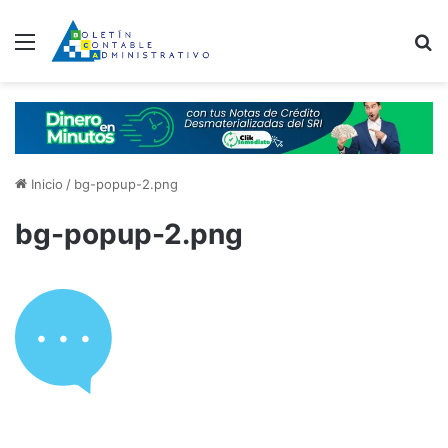
Menú
B
Inicio
/
bg-popup-2.png
bg-popup-2.png