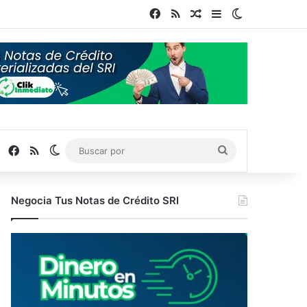
Facebook
RSS
Publicación al azar
Barra lateral
Switch skin
Facebook
RSS
Switch skin
Buscar
por
Negocia Tus Notas de Crédito SRI