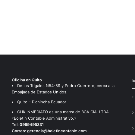
Oficina en Quito
E
De los Trigales N54-59 y Pedro Guerrero, cerca a la
Embajada de Estados Unidos.
Quito – Pichincha Ecuador
CLIK INMEDIATO es una marca de BCA CIA. LTDA.
«Boletin Contable Administrativo.»
Tel:
0999495331
Correo:
gerencia@boletincontable.com