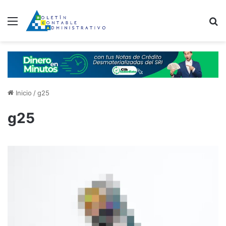
Menú
B
Inicio
/
g25
g25