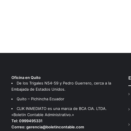
Oficina en Quito
E
De los Trigales N54-59 y Pedro Guerrero, cerca a la
Embajada de Estados Unidos.
Quito – Pichincha Ecuador
CLIK INMEDIATO es una marca de BCA CIA. LTDA.
«Boletin Contable Administrativo.»
Tel:
0999495331
Correo:
gerencia@boletincontable.com