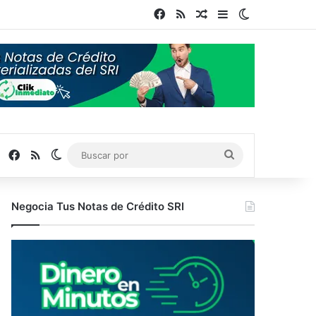
Facebook
RSS
Publicación al azar
Barra lateral
Switch skin
Facebook
RSS
Switch skin
Buscar
por
Negocia Tus Notas de Crédito SRI