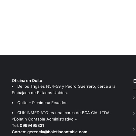
Oficina en Quito
E
De los Trigales N54-59 y Pedro Guerrero, cerca a la
Embajada de Estados Unidos.
Quito – Pichincha Ecuador
CLIK INMEDIATO es una marca de BCA CIA. LTDA.
«Boletin Contable Administrativo.»
Tel:
0999495331
Correo:
gerencia@boletincontable.com