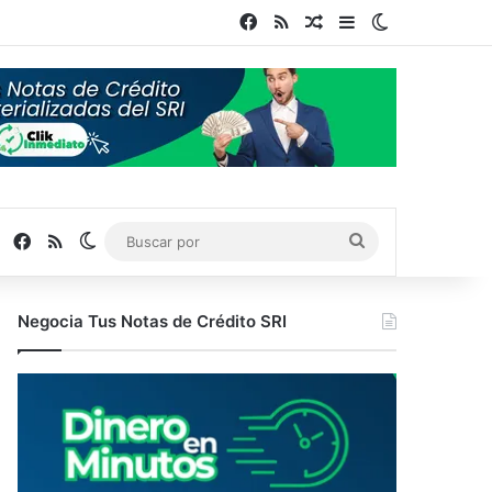
Facebook
RSS
Publicación al azar
Barra lateral
Switch skin
Facebook
RSS
Switch skin
Buscar
por
Negocia Tus Notas de Crédito SRI