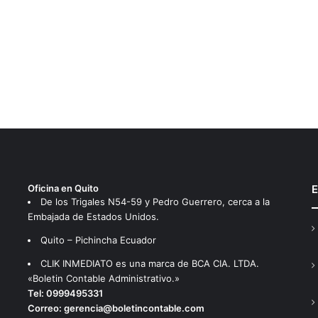
Oficina en Quito
E
De los Trigales N54-59 y Pedro Guerrero, cerca a la
Embajada de Estados Unidos.
Quito – Pichincha Ecuador
CLIK INMEDIATO es una marca de BCA CIA. LTDA.
«Boletin Contable Administrativo.»
Tel:
0999495331
Correo:
gerencia@boletincontable.com