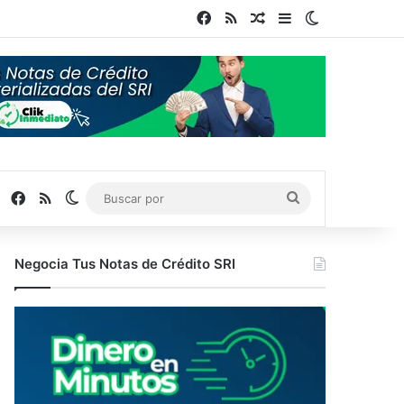
Facebook
RSS
Publicación al azar
Barra lateral
Switch skin
Facebook
RSS
Switch skin
Buscar
por
Negocia Tus Notas de Crédito SRI