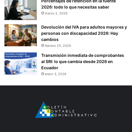
Porcentajes de retención en la fuente
S
2026: todo lo que necesitas saber
Y
marzo 2, 2026
C
A
Devolución del IVA para adultos mayores y
P
personas con discapacidad 2026: Hay
I
cambios
T
febrero 25, 2026
A
Transmisión inmediata de comprobantes
L
al SRI: lo que cambia desde 2026 en
S
Ecuador
O
C
enero 3, 2026
I
A
L
P
A
R
A
L
A