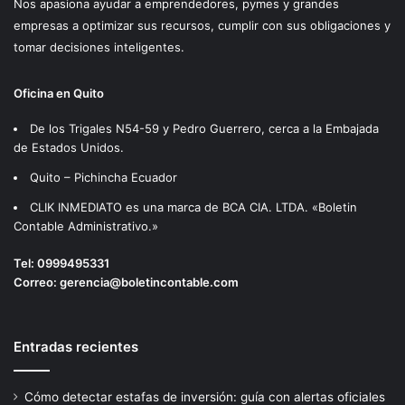
Nos apasiona ayudar a emprendedores, pymes y grandes
C
empresas a optimizar sus recursos, cumplir con sus obligaciones y
O
tomar decisiones inteligentes.
N
S
T
Oficina en Quito
I
T
De los Trigales N54-59 y Pedro Guerrero, cerca a la Embajada
U
de Estados Unidos.
C
Quito – Pichincha Ecuador
I
Ó
CLIK INMEDIATO es una marca de BCA CIA. LTDA. «Boletin
N
Contable Administrativo.»
D
E
Tel:
0999495331
C
Correo:
gerencia@boletincontable.com
O
O
P
Entradas recientes
E
R
A
Cómo detectar estafas de inversión: guía con alertas oficiales