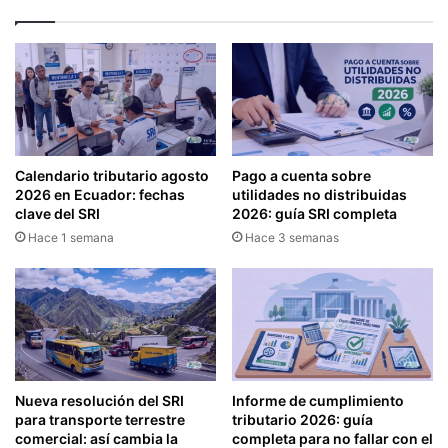
C
M
U
Í
A
N
R
I
T
M
O
O
S
D
U
E
Calendario tributario agosto
Pago a cuenta sobre
E
M
2026 en Ecuador: fechas
utilidades no distribuidas
L
I
clave del SRI
2026: guía SRI completa
D
E
Hace 1 semana
Hace 3 semanas
O
M
A
B
P
R
A
O
R
S
T
Y
I
C
R
A
Nueva resolución del SRI
Informe de cumplimiento
D
P
para transporte terrestre
tributario 2026: guía
E
I
comercial: así cambia la
completa para no fallar con el