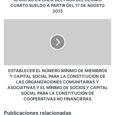
L
CUARTO SUELDO A PARTIR DEL 17 DE AGOSTO
Í
2015
N
E
E
A
S
D
T
E
A
L
B
P
L
A
E
G
C
O
E
D
R
ESTABLECER EL NÚMERO MÍNIMO DE MIEMBROS
E
E
Y CAPITAL SOCIAL PARA LA CONSTITUCIÓN DE
L
L
LAS ORGANIZACIONES COMUNITARIAS Y
D
N
ASOCIATIVAS Y EL MÍNIMO DE SOCIOS Y CAPITAL
É
Ú
SOCIAL PARA LA CONSTITUCIÓN DE
C
M
COOPERATIVAS NO FINANCIERAS
I
E
M
R
Publicaciones relacionadas
O
O