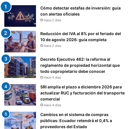
N
Cómo detectar estafas de inversión: guía
E
con alertas oficiales
S
Hace 2 días
C
O
Reducción del IVA al 8% por el feriado del
M
10 de agosto 2026: guía completa
U
Hace 2 días
N
I
T
Decreto Ejecutivo 462: la reforma al
A
reglamento de propiedad horizontal que
R
todo copropietario debe conocer
I
Hace 4 días
A
SRI amplía el plazo a diciembre 2026 para
S
actualizar RUC y facturación del transporte
Y
comercial
A
Hace 4 días
S
O
Cambios en el sistema de compras
C
públicas: Ecuador retendrá el 0,4% a
I
proveedores del Estado