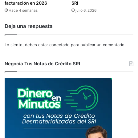
L
T
facturación en 2026
SRI
1
A
Hace 4 semanas
julio 6, 2026
7
L
D
S
Deja una respuesta
E
O
A
C
G
I
Lo siento, debes estar
conectado
para publicar un comentario.
O
A
S
L
T
P
Negocia Tus Notas de Crédito SRI
O
A
2
R
0
A
1
L
5
A
C
O
N
S
T
I
T