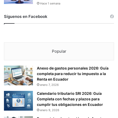
A
Hace 1 semana
T
I
Síguenos en Facebook
V
A
S
Y
E
L
Popular
M
Í
N
Anexo de gastos personales 2026: Guía
I
completa para reducir tu impuesto a la
M
Renta en Ecuador
O
D
enero 7, 2026
E
Calendario tributario SRI 2026: Guía
S
Completa con fechas y plazos para
O
cumplir tus obligaciones en Ecuador
C
enero 9, 2026
I
O