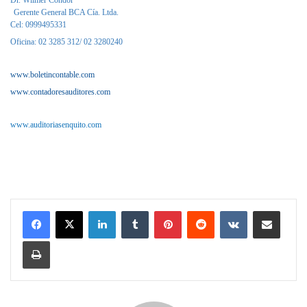
Gerente General BCA Cía. Ltda.
Cel: 0999495331
Oficina: 02 3285 312/ 02 3280240
www.boletincontable.com
www.contadoresauditores.com
www.auditoriasenquito.com
LinkedIn
Tumblr
Pinterest
Reddit
VKontakte
Compartir por correo electrónico
Imprimir