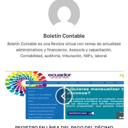
Boletín Contable
Boletín Contable es una Revista virtual con temas de actualidad
administrativos y financieros. Asesoría y capacitación.
Contabilidad, auditoría, tributación, NIIFs, laboral.
R
E
G
I
S
T
R
O
E
N
REGISTRO EN LÍNEA DEL PAGO DEL DÉCIMO