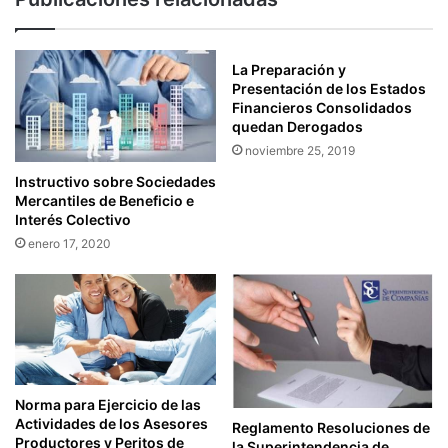
S
T
E
R
N
I
T
M
La Preparación y
A
E
Presentación de los Estados
R
Financieros Consolidados
S
quedan Derogados
S
T
E
R
noviembre 25, 2019
A
A
Instructivo sobre Sociedades
L
L
Mercantiles de Beneficio e
S
E
Interés Colectivo
R
S
enero 17, 2020
I
P
O
R
M
O
R
A
T
Norma para Ejercicio de las
Actividades de los Asesores
R
Reglamento Resoluciones de
Productores y Peritos de
I
la Superintendencia de