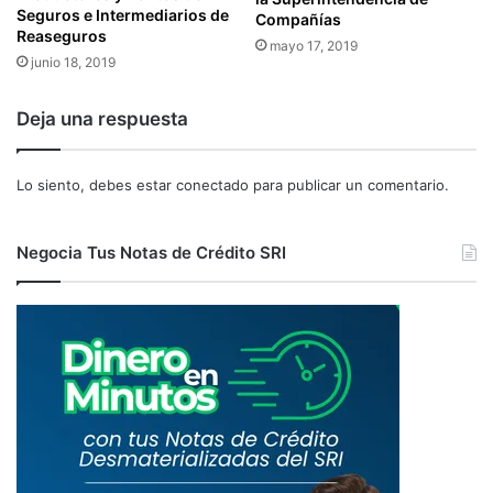
Seguros e Intermediarios de
Compañías
B
Reaseguros
U
mayo 17, 2019
junio 18, 2019
T
A
R
Deja una respuesta
I
A
Lo siento, debes estar
conectado
para publicar un comentario.
Negocia Tus Notas de Crédito SRI