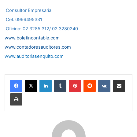
Consultor Empresarial
Cel. 0999495331
Oficina: 02 3285 312/ 02 3280240
www.boletincontable.com
www.contadoresauditores.com
www.auditoriasenquito.com
LinkedIn
Tumblr
Pinterest
Reddit
VKontakte
Compartir por correo electrónico
Imprimir