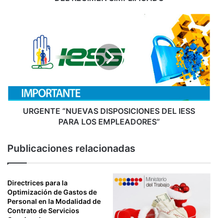
S
O
U
R
R
G
G
A
E
N
N
I
T
Z
E
A
“
C
N
I
U
URGENTE “NUEVAS DISPOSICIONES DEL IESS
O
E
PARA LOS EMPLEADORES”
N
V
E
A
Publicaciones relacionadas
S
S
D
D
E
I
L
S
Directrices para la
A
P
Optimización de Gastos de
E
Personal en la Modalidad de
O
Contrato de Servicios
C
S