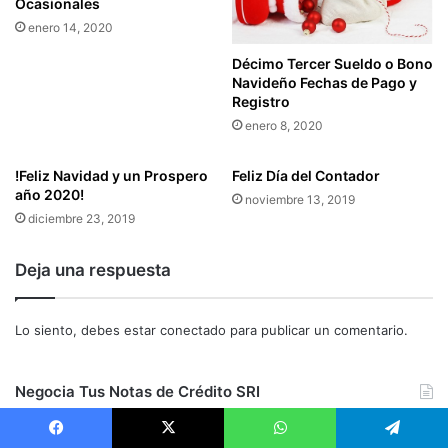
Ocasionales
O
I
N
enero 14, 2020
C
O
I
Décimo Tercer Sueldo o Bono
M
O
Navideño Fechas de Pago y
Í
N
Registro
A
E
enero 8, 2020
P
S
O
D
P
!Feliz Navidad y un Prospero
Feliz Día del Contador
E
año 2020!
U
L
noviembre 13, 2019
L
I
diciembre 23, 2019
A
E
R
S
Deja una respuesta
Y
S
S
P
O
A
Lo siento, debes estar
conectado
para publicar un comentario.
L
R
I
A
D
L
Negocia Tus Notas de Crédito SRI
A
O
R
S
I