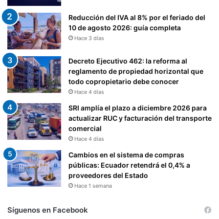
T
S
E
Reducción del IVA al 8% por el feriado del
O
R
10 de agosto 2026: guía completa
C
P
Hace 3 días
I
R
E
E
T
Decreto Ejecutivo 462: la reforma al
T
A
reglamento de propiedad horizontal que
A
R
todo copropietario debe conocer
T
I
Hace 4 días
I
A
SRI amplía el plazo a diciembre 2026 para
V
,
actualizar RUC y facturación del transporte
A
Y
comercial
D
A
Hace 4 días
E
P
L
R
Cambios en el sistema de compras
A
O
públicas: Ecuador retendrá el 0,4% a
R
B
proveedores del Estado
T
A
Hace 1 semana
Í
R
C
E
Síguenos en Facebook
U
L