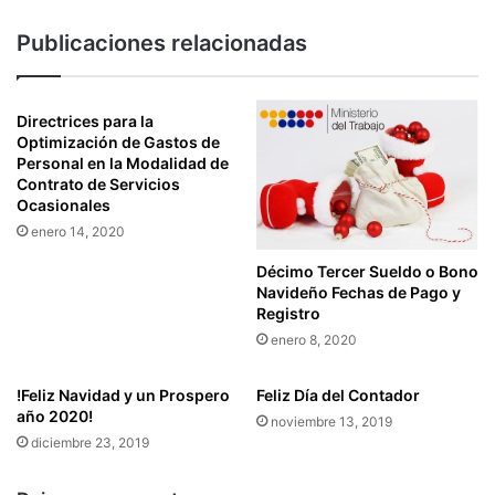
Y
C
O
Publicaciones relacionadas
E
R
N
G
L
Á
A
Directrices para la
N
S
Optimización de Gastos de
I
C
Personal en la Modalidad de
C
O
Contrato de Servicios
A
Ocasionales
N
D
D
enero 14, 2020
E
I
I
Décimo Tercer Sueldo o Bono
C
Navideño Fechas de Pago y
N
I
Registro
C
O
E
enero 8, 2020
N
N
E
T
S
!Feliz Navidad y un Prospero
Feliz Día del Contador
I
,
año 2020!
noviembre 13, 2019
V
P
diciembre 23, 2019
O
L
S
A