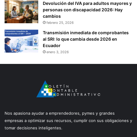
A
Devolución del IVA para adultos mayores y
D
R
personas con discapacidad 2026: Hay
E
T
cambios
O
Í
febrero 25, 2026
R
C
G
Transmisión inmediata de comprobantes
I
A
al SRI: lo que cambia desde 2026 en
P
N
Ecuador
E
I
enero 3, 2026
S
Z
,
A
S
C
O
I
C
Ó
I
N
O
T
S
E
,
R
M
Nos apasiona ayudar a emprendedores, pymes y grandes
R
I
empresas a optimizar sus recursos, cumplir con sus obligaciones y
I
E
tomar decisiones inteligentes.
T
M
O
B