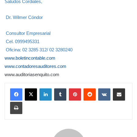
Saludos Cordiales,
Dr. Wilmer Cóndor
Consultor Empresarial
Cel. 0999495331
Oficina: 02 3285 312/ 02 3280240
www.boletincontable.com
www.contadoresauditores.com
www.auditoriasenquito.com
LinkedIn
Tumblr
Pinterest
Reddit
VKontakte
Compartir por correo electrónico
Imprimir