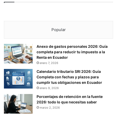
L
“
O
A
5
N
4
E
7
X
D
Popular
O
E
D
L
E
C
Anexo de gastos personales 2026: Guía
A
Ó
completa para reducir tu impuesto a la
C
D
Renta en Ecuador
C
I
enero 7, 2026
I
G
O
Calendario tributario SRI 2026: Guía
O
N
Completa con fechas y plazos para
O
I
cumplir tus obligaciones en Ecuador
R
S
enero 9, 2026
G
T
Á
A
Porcentajes de retención en la fuente
N
S
2026: todo lo que necesitas saber
I
,
marzo 2, 2026
C
P
O