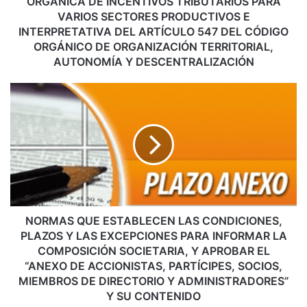
ORGÁNICA DE INCENTIVOS TRIBUTARIOS PARA
A
VARIOS SECTORES PRODUCTIVOS E
R
INTERPRETATIVA DEL ARTÍCULO 547 DEL CÓDIGO
A
ORGÁNICO DE ORGANIZACIÓN TERRITORIAL,
L
AUTONOMÍA Y DESCENTRALIZACIÓN
A
A
N
P
O
L
R
I
M
C
A
A
S
C
Q
I
U
Ó
E
N
E
NORMAS QUE ESTABLECEN LAS CONDICIONES,
D
S
PLAZOS Y LAS EXCEPCIONES PARA INFORMAR LA
E
T
COMPOSICIÓN SOCIETARIA, Y APROBAR EL
L
A
“ANEXO DE ACCIONISTAS, PARTÍCIPES, SOCIOS,
A
B
MIEMBROS DE DIRECTORIO Y ADMINISTRADORES”
L
L
Y SU CONTENIDO
E
E