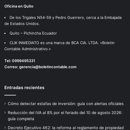
R
R
Oficina en Quito
I
O
A
De los Trigales N54-59 y Pedro Guerrero, cerca a la Embajada
S
L
de Estados Unidos.
D
,
E
Quito – Pichincha Ecuador
A
D
U
I
CLIK INMEDIATO es una marca de BCA CIA. LTDA. «Boletin
T
R
Contable Administrativo.»
O
E
N
C
Tel:
0999495331
O
T
Correo:
gerencia@boletincontable.com
M
O
Í
R
A
I
Entradas recientes
Y
O
D
Y
E
A
Cómo detectar estafas de inversión: guía con alertas oficiales
S
D
Reducción del IVA al 8% por el feriado del 10 de agosto 2026:
C
M
guía completa
E
I
N
N
Decreto Ejecutivo 462: la reforma al reglamento de propiedad