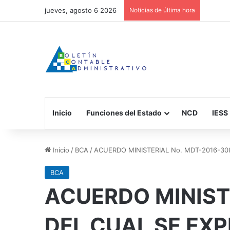
jueves, agosto 6 2026
Noticias de última hora
Inicio
Funciones del Estado
NCD
IESS
Inicio
/
BCA
/
ACUERDO MINISTERIAL No. MDT-2016-308
BCA
ACUERDO MINISTE
DEL CUAL SE EXP