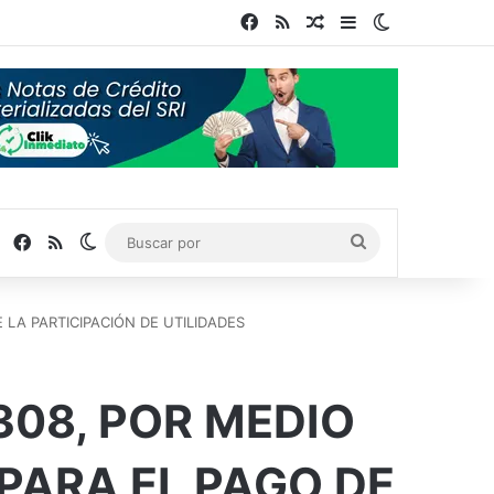
Facebook
RSS
Publicación al azar
Barra lateral
Switch skin
Facebook
RSS
Switch skin
Buscar
por
 LA PARTICIPACIÓN DE UTILIDADES
308, POR MEDIO
 PARA EL PAGO DE