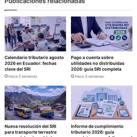
Publicaciones relacionadas
C
T
I
E
O
N
D
C
E
I
L
Ó
A
N
I
D
N
E
Calendario tributario agosto
Pago a cuenta sobre
S
L
2026 en Ecuador: fechas
utilidades no distribuidas
C
I
clave del SRI
2026: guía SRI completa
R
M
Hace 2 semanas
Hace 3 semanas
I
P
P
U
C
E
I
S
Ó
T
N
O
D
A
E
L
Nueva resolución del SRI
Informe de cumplimiento
L
A
para transporte terrestre
tributario 2026: guía
O