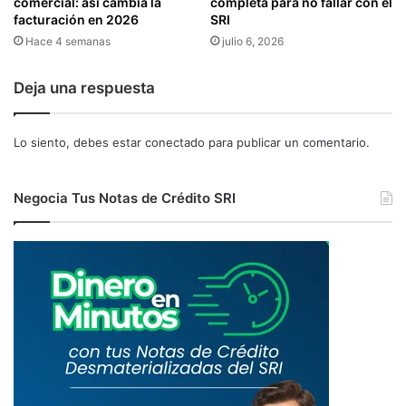
S
comercial: así cambia la
completa para no fallar con el
S
facturación en 2026
SRI
A
S
L
Hace 4 semanas
julio 6, 2026
U
I
J
D
Deja una respuesta
E
A
T
D
O
E
Lo siento, debes estar
conectado
para publicar un comentario.
S
D
P
I
A
V
Negocia Tus Notas de Crédito SRI
S
I
I
S
V
A
O
S
S
E
E
N
N
L
E
A
L
A
R
C
E
R