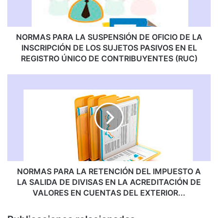
P
A
R
A
NORMAS PARA LA SUSPENSIÓN DE OFICIO DE LA
L
INSCRIPCIÓN DE LOS SUJETOS PASIVOS EN EL
A
REGISTRO ÚNICO DE CONTRIBUYENTES (RUC)
S
U
N
S
O
P
R
E
M
N
A
S
S
I
P
Ó
A
N
R
D
A
NORMAS PARA LA RETENCIÓN DEL IMPUESTO A
E
L
LA SALIDA DE DIVISAS EN LA ACREDITACIÓN DE
O
A
VALORES EN CUENTAS DEL EXTERIOR...
F
R
I
E