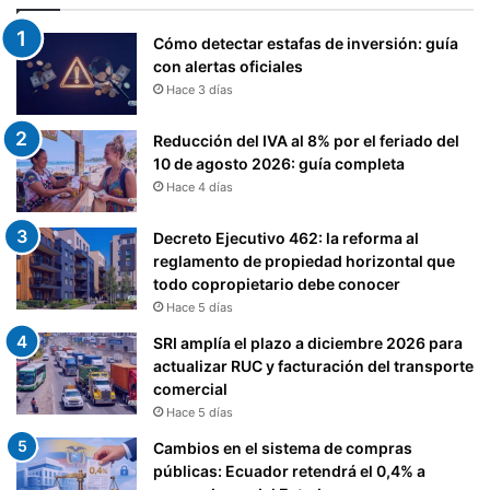
Y
U
E
E
Cómo detectar estafas de inversión: guía
N
N
con alertas oficiales
T
T
Hace 3 días
E
A
S
S
Reducción del IVA al 8% por el feriado del
(
D
10 de agosto 2026: guía completa
R
E
Hace 4 días
U
L
C
E
)
Decreto Ejecutivo 462: la reforma al
X
reglamento de propiedad horizontal que
T
todo copropietario debe conocer
E
R
Hace 5 días
I
SRI amplía el plazo a diciembre 2026 para
O
actualizar RUC y facturación del transporte
R
comercial
.
Hace 5 días
.
.
Cambios en el sistema de compras
públicas: Ecuador retendrá el 0,4% a