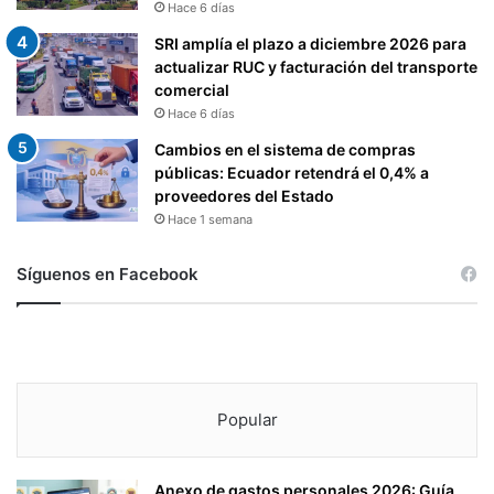
A
Hace 6 días
J
SRI amplía el plazo a diciembre 2026 para
O
actualizar RUC y facturación del transporte
E
comercial
S
Hace 6 días
E
L
Cambios en el sistema de compras
3
públicas: Ecuador retendrá el 0,4% a
1
proveedores del Estado
D
Hace 1 semana
E
D
Síguenos en Facebook
I
C
I
E
M
B
Popular
R
E
D
Anexo de gastos personales 2026: Guía