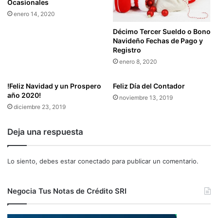
Ocasionales
A
R
enero 14, 2020
A
Décimo Tercer Sueldo o Bono
R
Navideño Fechas de Pago y
E
Registro
G
enero 8, 2020
I
S
T
!Feliz Navidad y un Prospero
Feliz Día del Contador
año 2020!
R
noviembre 13, 2019
A
diciembre 23, 2019
R
Y
Deja una respuesta
T
E
N
Lo siento, debes estar
conectado
para publicar un comentario.
E
R
A
Negocia Tus Notas de Crédito SRI
P
R