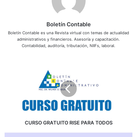
Boletín Contable
Boletín Contable es una Revista virtual con temas de actualidad
administrativos y financieros. Asesoría y capacitación.
Contabilidad, auditoría, tributación, NIIFs, laboral.
C
U
R
S
O
G
R
A
T
U
CURSO GRATUITO RISE PARA TODOS
I
T
R