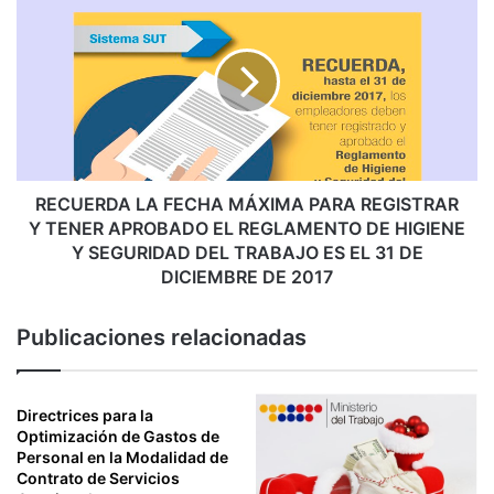
O
E
R
C
I
U
S
E
E
R
P
D
A
A
R
L
A
A
RECUERDA LA FECHA MÁXIMA PARA REGISTRAR
T
F
Y TENER APROBADO EL REGLAMENTO DE HIGIENE
O
E
Y SEGURIDAD DEL TRABAJO ES EL 31 DE
D
C
DICIEMBRE DE 2017
O
H
S
A
Publicaciones relacionadas
M
Á
X
I
Directrices para la
M
Optimización de Gastos de
A
Personal en la Modalidad de
Contrato de Servicios
P