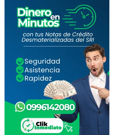
O
B
A
D
O
E
L
R
E
G
L
A
M
E
N
T
O
D
E
H
I
G