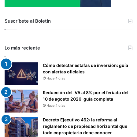
I
E
N
Suscríbete al Boletín
E
Y
S
E
Lo más reciente
G
U
R
Cómo detectar estafas de inversión: guía
I
con alertas oficiales
D
Hace 4 días
A
D
Reducción del IVA al 8% por el feriado del
D
10 de agosto 2026: guía completa
E
Hace 4 días
L
T
Decreto Ejecutivo 462: la reforma al
R
reglamento de propiedad horizontal que
A
todo copropietario debe conocer
B