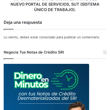
A
:
NUEVO PORTAL DE SERVICIOS, SUT (SISTEMA
N
S
ÚNICO DE TRABAJO).
E
A
L
I
Deja una respuesta
C
T
U
E
M
A
Lo siento, debes estar
conectado
para publicar un comentario.
P
H
L
O
I
R
Negocia Tus Notas de Crédito SRI
M
A
I
E
E
S
N
P
T
A
O
R
D
T
E
E
D
D
E
E
B
L