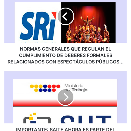
R
M
A
S
G
E
N
E
NORMAS GENERALES QUE REGULAN EL
R
CUMPLIMIENTO DE DEBERES FORMALES
A
RELACIONADOS CON ESPECTÁCULOS PÚBLICOS...
L
E
I
S
M
Q
P
U
O
E
R
R
T
E
A
G
N
U
T
L
E
IMPORTANTE: SAITE AHORA ES PARTE DEL