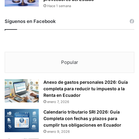
I
A
Hace 1 semana
C
B
O
A
Síguenos en Facebook
S
J
.
O
.
)
.
.
Popular
Anexo de gastos personales 2026: Guía
completa para reducir tu impuesto a la
Renta en Ecuador
enero 7, 2026
Calendario tributario SRI 2026: Guía
Completa con fechas y plazos para
cumplir tus obligaciones en Ecuador
enero 9, 2026