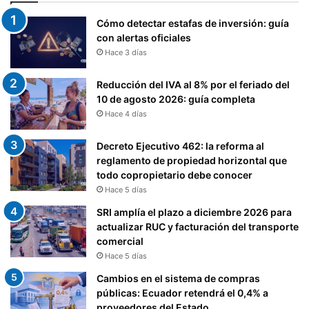
S
O
,
Cómo detectar estafas de inversión: guía
S
S
con alertas oficiales
C
U
Hace 3 días
O
T
N
(
Reducción del IVA al 8% por el feriado del
E
S
10 de agosto 2026: guía completa
S
I
P
Hace 4 días
S
E
T
C
E
Decreto Ejecutivo 462: la reforma al
T
M
reglamento de propiedad horizontal que
Á
A
todo copropietario debe conocer
C
Ú
Hace 5 días
U
N
SRI amplía el plazo a diciembre 2026 para
L
I
actualizar RUC y facturación del transporte
O
C
comercial
S
O
Hace 5 días
P
D
Ú
E
Cambios en el sistema de compras
B
T
públicas: Ecuador retendrá el 0,4% a
L
R
proveedores del Estado