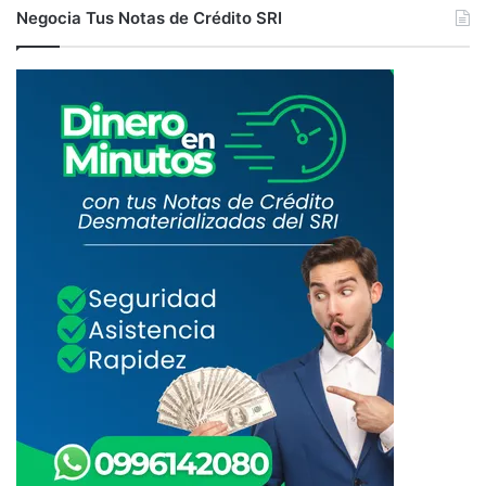
E
Negocia Tus Notas de Crédito SRI
N
T
E
H
A
S
T
A
E
L
1
5
D
E
A
G
O
S
T
O
2