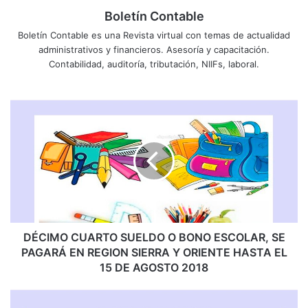
Boletín Contable
Boletín Contable es una Revista virtual con temas de actualidad
administrativos y financieros. Asesoría y capacitación.
Contabilidad, auditoría, tributación, NIIFs, laboral.
D
É
C
I
M
O
C
U
A
R
DÉCIMO CUARTO SUELDO O BONO ESCOLAR, SE
T
PAGARÁ EN REGION SIERRA Y ORIENTE HASTA EL
O
15 DE AGOSTO 2018
S
U
P
E