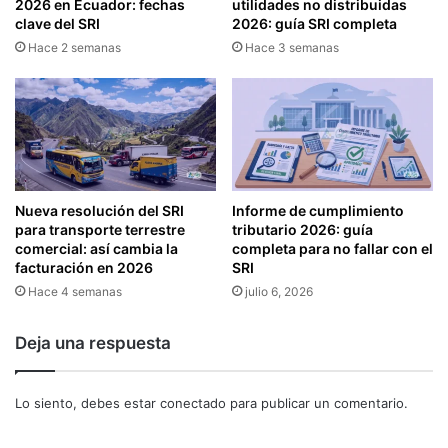
2026 en Ecuador: fechas
utilidades no distribuidas
A
A
clave del SRI
2026: guía SRI completa
R
L
Hace 2 semanas
Hace 3 semanas
Á
E
E
S
N
A
R
G
E
O
G
S
I
T
O
O
Nueva resolución del SRI
Informe de cumplimiento
N
2
para transporte terrestre
tributario 2026: guía
S
0
comercial: así cambia la
completa para no fallar con el
I
facturación en 2026
SRI
1
E
8
Hace 4 semanas
julio 6, 2026
R
R
Deja una respuesta
A
Y
O
Lo siento, debes estar
conectado
para publicar un comentario.
R
I