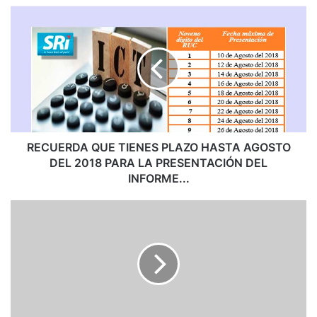
R
E
C
U
E
R
D
A
Q
U
RECUERDA QUE TIENES PLAZO HASTA AGOSTO
E
DEL 2018 PARA LA PRESENTACIÓN DEL
T
INFORME...
I
E
E
N
m
E
p
S
r
P
e
L
s
A
a
Z
d