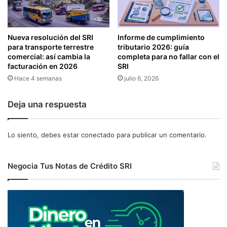
R
q
A
u
L
i
A
e
Nueva resolución del SRI
Informe de cumplimiento
P
r
para transporte terrestre
tributario 2026: guía
R
e
comercial: así cambia la
completa para no fallar con el
E
facturación en 2026
SRI
“
S
A
Hace 4 semanas
julio 6, 2026
E
S
N
I
Deja una respuesta
T
S
A
T
C
E
Lo siento, debes estar
conectado
para publicar un comentario.
I
N
Ó
T
N
E
Negocia Tus Notas de Crédito SRI
D
C
E
O
L
N
I
T
N
A
F
B