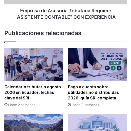
O
e
H
A
Empresa de Asesoría Tributaria Requiere
A
s
“ASISTENTE CONTABLE” CON EXPERIENCIA
S
e
T
s
Publicaciones relacionadas
A
o
A
r
G
í
O
a
S
T
T
r
O
i
D
b
E
u
Calendario tributario agosto
Pago a cuenta sobre
L
t
2026 en Ecuador: fechas
utilidades no distribuidas
2
a
clave del SRI
2026: guía SRI completa
0
r
Hace 2 semanas
Hace 3 semanas
1
i
8
a
P
R
A
e