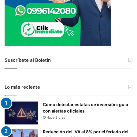
O
B
L
I
G
A
C
I
O
Suscríbete al Boletín
N
E
S
T
R
Lo más reciente
I
B
Cómo detectar estafas de inversión: guía
U
con alertas oficiales
T
Hace 2 días
A
R
I
Reducción del IVA al 8% por el feriado del