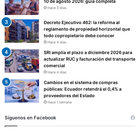
A
10 de agosto 2026: guía completa
S
Hace 3 días
A
N
Decreto Ejecutivo 462: la reforma al
T
reglamento de propiedad horizontal que
E
todo copropietario debe conocer
E
Hace 4 días
L
SRI amplía el plazo a diciembre 2026 para
S
actualizar RUC y facturación del transporte
R
comercial
I
Hace 4 días
Cambios en el sistema de compras
públicas: Ecuador retendrá el 0,4% a
proveedores del Estado
Hace 1 semana
Síguenos en Facebook