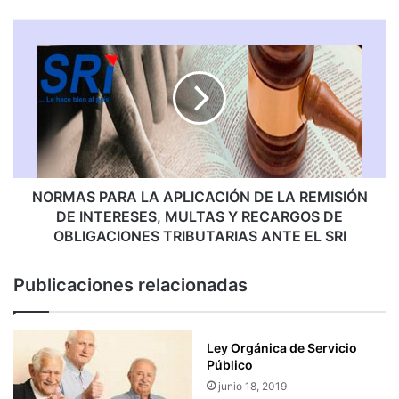
e
s
N
o
O
r
R
í
M
a
A
T
S
r
P
i
A
b
R
u
A
NORMAS PARA LA APLICACIÓN DE LA REMISIÓN
t
L
DE INTERESES, MULTAS Y RECARGOS DE
a
A
OBLIGACIONES TRIBUTARIAS ANTE EL SRI
r
A
i
P
Publicaciones relacionadas
a
L
R
I
e
C
q
A
Ley Orgánica de Servicio
u
C
Público
i
I
junio 18, 2019
e