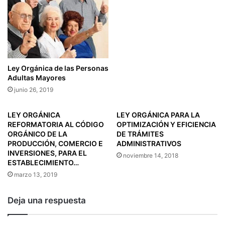
Ó
r
N
e
D
“
E
A
L
S
A
I
R
Ley Orgánica de las Personas
S
E
Adultas Mayores
T
M
junio 26, 2019
E
I
N
S
LEY ORGÁNICA
LEY ORGÁNICA PARA LA
T
I
REFORMATORIA AL CÓDIGO
OPTIMIZACIÓN Y EFICIENCIA
E
Ó
ORGÁNICO DE LA
DE TRÁMITES
C
N
PRODUCCIÓN, COMERCIO E
ADMINISTRATIVOS
O
D
INVERSIONES, PARA EL
noviembre 14, 2018
N
E
ESTABLECIMIENTO…
T
I
marzo 13, 2019
A
N
B
T
Deja una respuesta
L
E
E
R
”
E