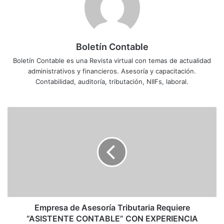
Boletín Contable
Boletín Contable es una Revista virtual con temas de actualidad
administrativos y financieros. Asesoría y capacitación.
Contabilidad, auditoría, tributación, NIIFs, laboral.
E
m
p
r
e
s
a
d
e
A
Empresa de Asesoría Tributaria Requiere
s
“ASISTENTE CONTABLE” CON EXPERIENCIA