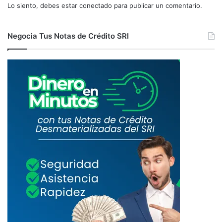
Lo siento, debes estar
conectado
para publicar un comentario.
C
S
O
E
N
S
Negocia Tus Notas de Crédito SRI
E
,
X
M
P
U
E
L
R
T
I
A
E
S
N
Y
C
R
I
E
A
C
A
R
G
O
S
D
E