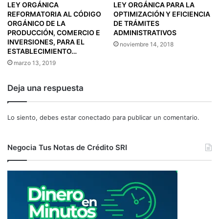
LEY ORGÁNICA
LEY ORGÁNICA PARA LA
E
E
REFORMATORIA AL CÓDIGO
OPTIMIZACIÓN Y EFICIENCIA
G
R
ORGÁNICO DE LA
DE TRÁMITES
I
E
PRODUCCIÓN, COMERCIO E
ADMINISTRATIVOS
S
M
INVERSIONES, PARA EL
noviembre 14, 2018
T
P
ESTABLECIMIENTO…
R
L
marzo 13, 2019
O
E
Ú
O
Deja una respuesta
N
"
I
C
Lo siento, debes estar
conectado
para publicar un comentario.
O
D
E
Negocia Tus Notas de Crédito SRI
C
O
N
T
R
I
B