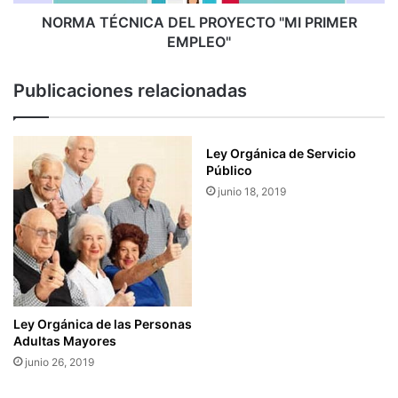
N
C
I
NORMA TÉCNICA DEL PROYECTO "MI PRIMER
R
C
EMPLEO"
I
A
P
D
Publicaciones relacionadas
C
E
I
L
Ó
P
N
R
Ley Orgánica de Servicio
E
O
Público
N
Y
junio 18, 2019
L
E
Í
C
N
T
E
O
A
"
,
M
E
I
Ley Orgánica de las Personas
N
P
Adultas Mayores
E
R
junio 26, 2019
L
I
R
M