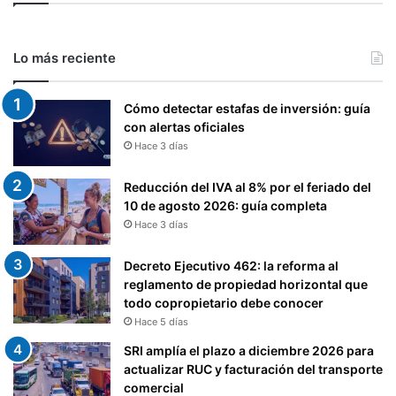
S
N
A
Lo más reciente
T
U
Cómo detectar estafas de inversión: guía
R
con alertas oficiales
A
Hace 3 días
L
E
S
Reducción del IVA al 8% por el feriado del
Y
10 de agosto 2026: guía completa
S
Hace 3 días
O
C
Decreto Ejecutivo 462: la reforma al
I
reglamento de propiedad horizontal que
E
todo copropietario debe conocer
D
Hace 5 días
A
SRI amplía el plazo a diciembre 2026 para
D
actualizar RUC y facturación del transporte
E
comercial
S