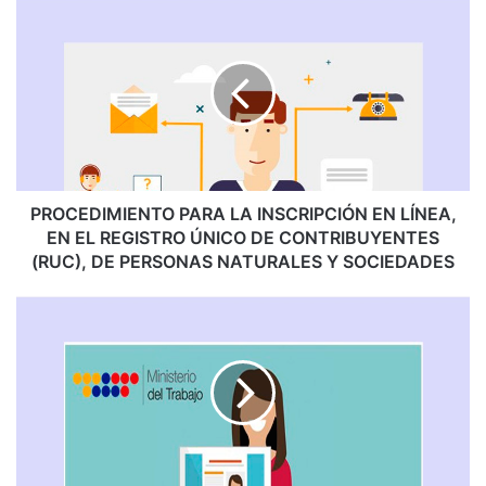
P
R
O
C
E
D
I
M
I
E
PROCEDIMIENTO PARA LA INSCRIPCIÓN EN LÍNEA,
N
EN EL REGISTRO ÚNICO DE CONTRIBUYENTES
T
(RUC), DE PERSONAS NATURALES Y SOCIEDADES
O
P
N
A
O
R
R
A
M
L
A
A
T
I
É
N
C
S