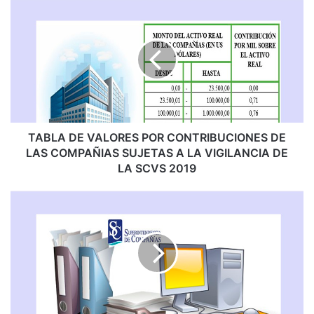
TABLA
DE
VALORES
POR
CONTRIBUCIONES
DE
LAS
COMPAÑIAS
SUJETAS
A
TABLA DE VALORES POR CONTRIBUCIONES DE
LA
LAS COMPAÑIAS SUJETAS A LA VIGILANCIA DE
VIGILANCIA
LA SCVS 2019
DE
LA
IMPORTANTE:
SCVS
NUEVA
2019
APLICACIÓN
PARA
SUBIR
ESTADOS
FINANCIEROS
2018