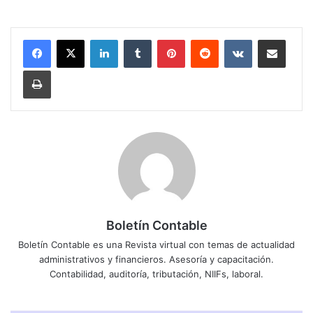
LinkedIn
Tumblr
Pinterest
Reddit
VKontakte
Compartir por corr
Imprimir
Boletín Contable
Boletín Contable es una Revista virtual con temas de actualidad
administrativos y financieros. Asesoría y capacitación.
Contabilidad, auditoría, tributación, NIIFs, laboral.