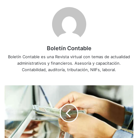
Boletín Contable
Boletín Contable es una Revista virtual con temas de actualidad
administrativos y financieros. Asesoría y capacitación.
Contabilidad, auditoría, tributación, NIIFs, laboral.
Las
10
cooperativas
con
mayor
patrimonio
en
Ecuador