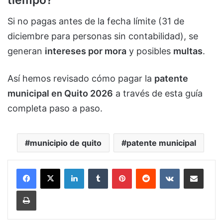
tiempo?
Si no pagas antes de la fecha límite (31 de
diciembre para personas sin contabilidad), se
generan
intereses por mora
y posibles
multas
.
Así hemos revisado cómo pagar la
patente
municipal en Quito 2026
a través de esta guía
completa paso a paso.
municipio de quito
patente municipal
LinkedIn
Tumblr
Pinterest
Reddit
VKontakte
Compartir por corr
Imprimir