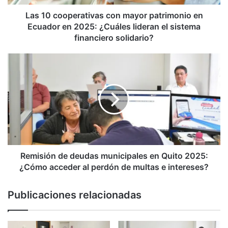
en
2025:
Las 10 cooperativas con mayor patrimonio en
¿Cuáles
Ecuador en 2025: ¿Cuáles lideran el sistema
lideran
financiero solidario?
el
sistema
Remisión
financiero
de
solidario?
deudas
municipales
en
Quito
2025:
¿Cómo
acceder
al
Remisión de deudas municipales en Quito 2025:
perdón
¿Cómo acceder al perdón de multas e intereses?
de
multas
Publicaciones relacionadas
e
intereses?