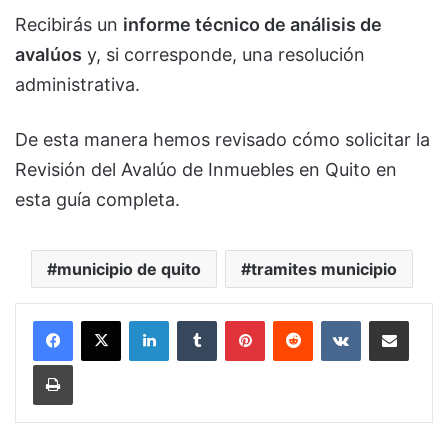
Recibirás un
informe técnico de análisis de
avalúos
y, si corresponde, una resolución
administrativa.
De esta manera hemos revisado cómo solicitar la
Revisión del Avalúo de Inmuebles en Quito en
esta guía completa.
municipio de quito
tramites municipio
LinkedIn
Tumblr
Pinterest
Reddit
VKontakte
Compartir por corr
Imprimir