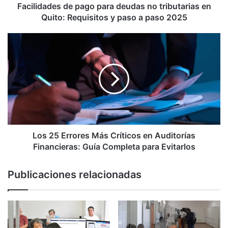
Requisitos
Facilidades de pago para deudas no tributarias en
y
Quito: Requisitos y paso a paso 2025
paso
a
Los
paso
25
2025
Errores
Más
Críticos
en
Auditorías
Financieras:
Guía
Completa
Los 25 Errores Más Críticos en Auditorías
para
Financieras: Guía Completa para Evitarlos
Evitarlos
Publicaciones relacionadas