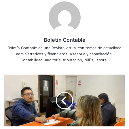
Boletín Contable
Boletín Contable es una Revista virtual con temas de actualidad
administrativos y financieros. Asesoría y capacitación.
Contabilidad, auditoría, tributación, NIIFs, laboral.
Facilidades
de
pago
para
deudas
no
tributarias
en
Quito: