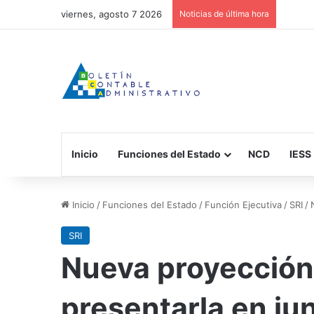
viernes, agosto 7 2026
Noticias de última hora
Inicio
Funciones del Estado
NCD
IESS
Inicio
/
Funciones del Estado
/
Función Ejecutiva
/
SRI
/
SRI
Nueva proyección
presentarla en ju