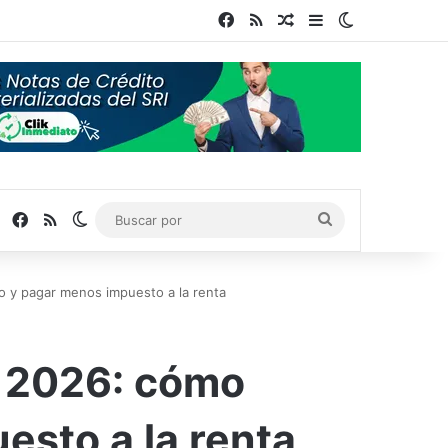
Facebook
RSS
Publicación al azar
Barra lateral
Switch skin
Facebook
RSS
Switch skin
Buscar
por
o y pagar menos impuesto a la renta
s 2026: cómo
esto a la renta