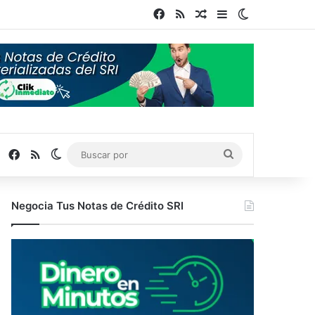
Facebook
RSS
Publicación al azar
Barra lateral
Switch skin
Facebook
RSS
Switch skin
Buscar
por
Negocia Tus Notas de Crédito SRI