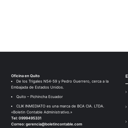
Oficina en Quito
E
De los Trigales N54-59 y Pedro Guerrero, cerca a la
Embajada de Estados Unidos.
Quito – Pichincha Ecuador
CLIK INMEDIATO es una marca de BCA CIA. LTDA.
«Boletin Contable Administrativo.»
Tel:
0999495331
Correo:
gerencia@boletincontable.com