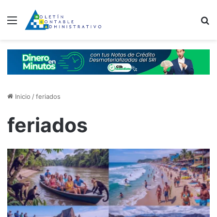
Menú
B
Inicio
/
feriados
feriados