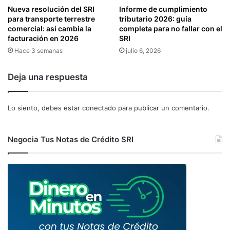
A
N
Nueva resolución del SRI
Informe de cumplimiento
S
E
para transporte terrestre
tributario 2026: guía
D
X
comercial: así cambia la
completa para no fallar con el
E
facturación en 2026
SRI
O
L
D
Hace 3 semanas
julio 6, 2026
C
E
O
D
Deja una respuesta
N
I
S
V
E
I
Lo siento, debes estar
conectado
para publicar un comentario.
J
D
O
E
D
N
Negocia Tus Notas de Crédito SRI
E
D
L
O
A
S
J
Y
U
U
D
T
I
I
C
L