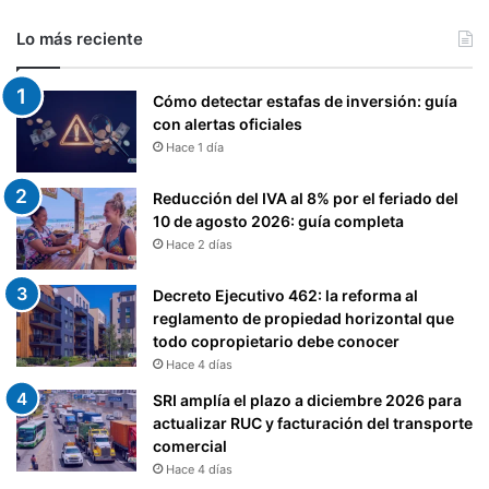
R
Lo más reciente
E
T
E
Cómo detectar estafas de inversión: guía
N
con alertas oficiales
C
Hace 1 día
I
O
Reducción del IVA al 8% por el feriado del
N
10 de agosto 2026: guía completa
E
Hace 2 días
S
J
U
Decreto Ejecutivo 462: la reforma al
D
reglamento de propiedad horizontal que
I
todo copropietario debe conocer
C
Hace 4 días
I
SRI amplía el plazo a diciembre 2026 para
A
actualizar RUC y facturación del transporte
L
comercial
E
Hace 4 días
S