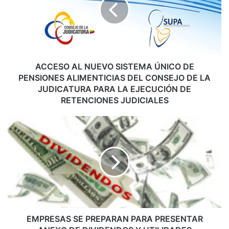
E
S
O
A
L
N
U
ACCESO AL NUEVO SISTEMA ÚNICO DE
E
PENSIONES ALIMENTICIAS DEL CONSEJO DE LA
V
JUDICATURA PARA LA EJECUCIÓN DE
O
RETENCIONES JUDICIALES
S
I
E
S
M
T
P
E
R
M
E
A
S
Ú
A
N
S
I
S
C
E
EMPRESAS SE PREPARAN PARA PRESENTAR
O
P