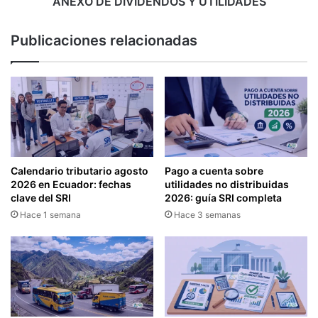
ANEXO DE DIVIDENDOS Y UTILIDADES
D
R
E
E
Publicaciones relacionadas
P
P
E
A
N
R
S
A
I
N
O
P
N
A
E
R
S
A
Calendario tributario agosto
Pago a cuenta sobre
A
P
2026 en Ecuador: fechas
utilidades no distribuidas
L
R
clave del SRI
2026: guía SRI completa
I
E
Hace 1 semana
Hace 3 semanas
M
S
E
E
N
N
T
T
I
A
C
R
I
A