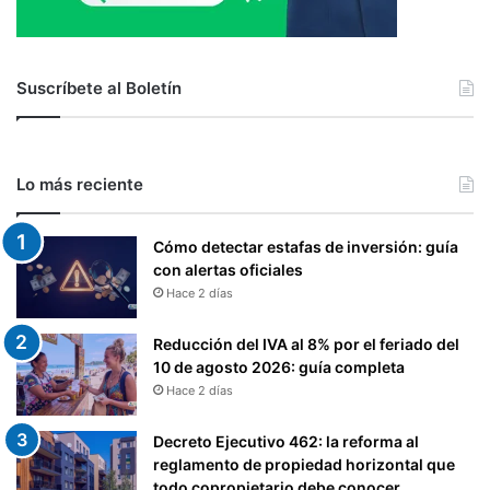
a
g
a
1
Suscríbete al Boletín
2
%
I
V
Lo más reciente
A
Cómo detectar estafas de inversión: guía
con alertas oficiales
Hace 2 días
Reducción del IVA al 8% por el feriado del
10 de agosto 2026: guía completa
Hace 2 días
Decreto Ejecutivo 462: la reforma al
reglamento de propiedad horizontal que
todo copropietario debe conocer