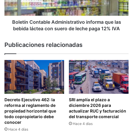
T
n
R
C
Á
o
M
n
Boletín Contable Administrativo informa que las
I
t
bebida láctea con suero de leche paga 12% IVA
T
a
E
b
Publicaciones relacionadas
S
l
D
e
E
A
L
d
S
m
R
i
I
n
i
s
Decreto Ejecutivo 462: la
SRI amplía el plazo a
t
reforma al reglamento de
diciembre 2026 para
r
propiedad horizontal que
actualizar RUC y facturación
a
todo copropietario debe
del transporte comercial
t
conocer
Hace 4 días
i
Hace 4 días