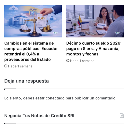
v
o
i
n
f
o
r
m
Cambios en el sistema de
Décimo cuarto sueldo 2026:
compras públicas: Ecuador
pago en Sierra y Amazonía,
a
retendrá el 0,4% a
montos y fechas
q
proveedores del Estado
u
Hace 1 semana
Hace 1 semana
e
l
a
Deja una respuesta
s
b
e
Lo siento, debes estar
conectado
para publicar un comentario.
b
i
d
Negocia Tus Notas de Crédito SRI
a
l