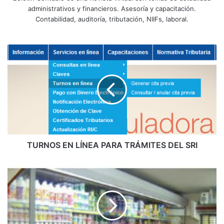
administrativos y financieros. Asesoría y capacitación.
Contabilidad, auditoría, tributación, NIIFs, laboral.
T
U
R
N
O
S
E
N
L
Í
TURNOS EN LÍNEA PARA TRÁMITES DEL SRI
N
E
B
A
o
P
l
A
e
R
t
A
í