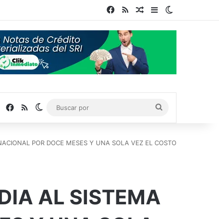
Facebook
RSS
Publicación al azar
Barra lateral
Switch skin
Facebook
RSS
Switch skin
Buscar
por
 NACIONAL POR DOCE MESES Y UNA SOLA VEZ EL COSTO
DIA AL SISTEMA