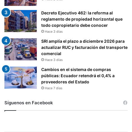
R
A
Decreto Ejecutivo 462: la reforma al
S
reglamento de propiedad horizontal que
T
todo copropietario debe conocer
R
Hace 3 días
E
SRI amplía el plazo a diciembre 2026 para
O
actualizar RUC y facturación del transporte
Y
comercial
T
Hace 3 días
R
A
Cambios en el sistema de compras
Z
públicas: Ecuador retendrá el 0,4% a
A
proveedores del Estado
B
Hace 7 días
I
L
Síguenos en Facebook
I
D
A
D
F