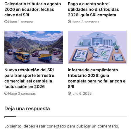
Calendario tributario agosto
Pago a cuenta sobre
E
C
2026 en Ecuador: fechas
utilidades no distribuidas
C
T
clave del SRI
2026: guía SRI completa
O
E
Hace 1 semana
Hace 3 semanas
M
R
P
Í
E
S
N
T
S
I
A
C
C
A
I
S
Nueva resolución del SRI
Informe de cumplimiento
Ó
D
para transporte terrestre
tributario 2026: guía
N
E
comercial: así cambia la
completa para no fallar con el
Y
L
facturación en 2026
SRI
L
S
Hace 3 semanas
julio 6, 2026
I
I
Q
S
Deja una respuesta
U
T
I
E
D
M
Lo siento, debes estar
conectado
para publicar un comentario.
A
A