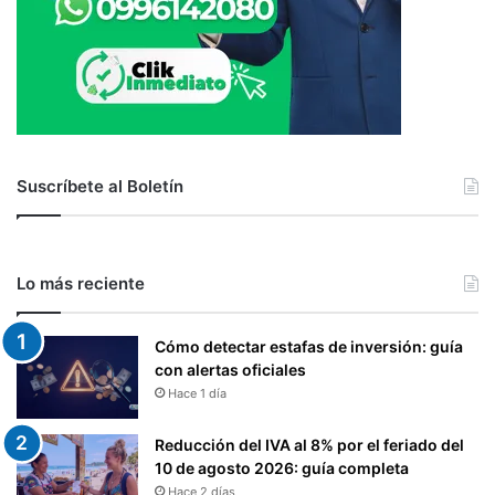
A
E
C
N
I
T
Ó
R
N
A
,
L
A
D
U
Suscríbete al Boletín
E
T
L
E
E
N
C
T
U
Lo más reciente
I
A
F
D
I
Cómo detectar estafas de inversión: guía
O
C
con alertas oficiales
R
A
Hace 1 día
C
I
Reducción del IVA al 8% por el feriado del
Ó
10 de agosto 2026: guía completa
N
,
Hace 2 días