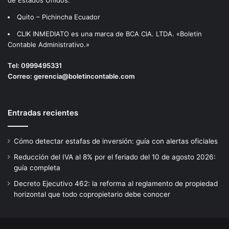
I
Quito – Pichincha Ecuador
L
L
CLIK INMEDIATO es una marca de BCA CIA. LTDA. «Boletin
O
Contable Administrativo.»
S
D
Tel:
0999495331
E
Correo:
gerencia@boletincontable.com
P
R
O
Entradas recientes
D
U
C
Cómo detectar estafas de inversión: guía con alertas oficiales
C
Reducción del IVA al 8% por el feriado del 10 de agosto 2026:
I
guía completa
Ó
N
Decreto Ejecutivo 462: la reforma al reglamento de propiedad
N
horizontal que todo copropietario debe conocer
A
C
I