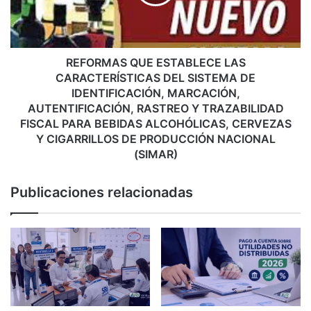
M
D
A
E
S
P
Q
Ó
U
REFORMAS QUE ESTABLECE LAS
S
E
CARACTERÍSTICAS DEL SISTEMA DE
I
E
IDENTIFICACIÓN, MARCACIÓN,
T
S
AUTENTIFICACIÓN, RASTREO Y TRAZABILIDAD
O
T
FISCAL PARA BEBIDAS ALCOHÓLICAS, CERVEZAS
C
A
Y CIGARRILLOS DE PRODUCCIÓN NACIONAL
E
B
(SIMAR)
N
L
T
E
R
Publicaciones relacionadas
C
A
E
L
L
I
A
Z
S
A
C
D
A
O
R
D
A