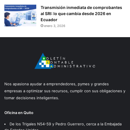
Ó
Transmisión inmediata de comprobantes
L
al SRI: lo que cambia desde 2026 en
I
Ecuador
C
A
enero 3, 2026
S
,
C
E
R
V
E
Z
A
Nos apasiona ayudar a emprendedores, pymes y grandes
S
empresas a optimizar sus recursos, cumplir con sus obligaciones y
Y
tomar decisiones inteligentes.
C
I
G
Oficina en Quito
A
R
De los Trigales N54-59 y Pedro Guerrero, cerca a la Embajada
R
de Estados Unidos.