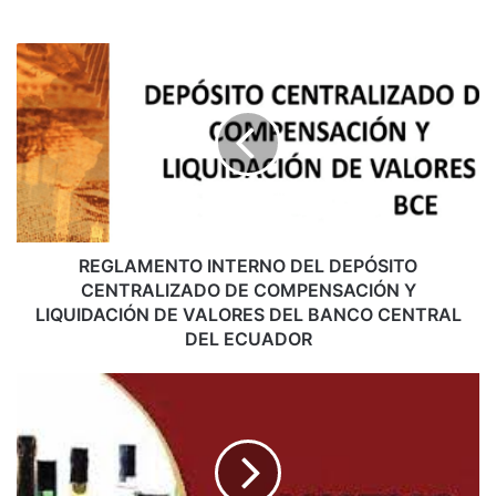
R
E
G
L
A
M
E
N
T
O
REGLAMENTO INTERNO DEL DEPÓSITO
I
CENTRALIZADO DE COMPENSACIÓN Y
N
LIQUIDACIÓN DE VALORES DEL BANCO CENTRAL
T
DEL ECUADOR
E
R
R
N
E
O
F
D
O
E
R
L