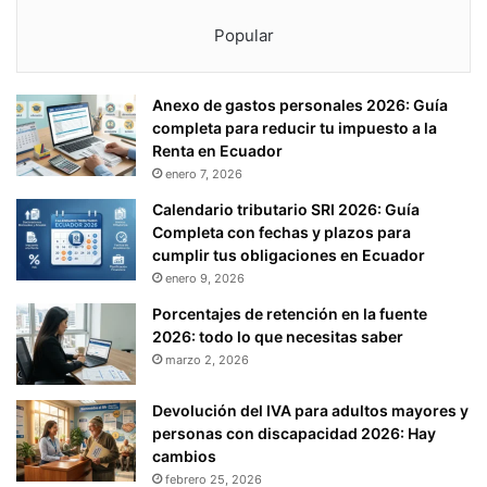
I
Popular
S
C
A
L
Anexo de gastos personales 2026: Guía
P
completa para reducir tu impuesto a la
A
Renta en Ecuador
R
enero 7, 2026
A
Calendario tributario SRI 2026: Guía
B
Completa con fechas y plazos para
E
cumplir tus obligaciones en Ecuador
B
enero 9, 2026
I
D
Porcentajes de retención en la fuente
A
2026: todo lo que necesitas saber
S
marzo 2, 2026
A
L
Devolución del IVA para adultos mayores y
C
personas con discapacidad 2026: Hay
O
cambios
H
febrero 25, 2026