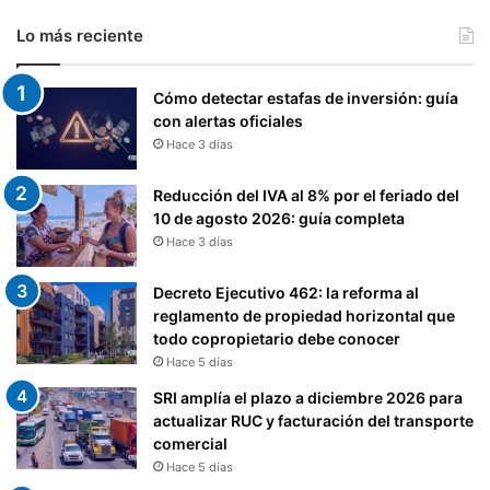
D
Lo más reciente
E
L
S
Cómo detectar estafas de inversión: guía
E
con alertas oficiales
R
Hace 3 días
V
I
Reducción del IVA al 8% por el feriado del
C
10 de agosto 2026: guía completa
I
Hace 3 días
O
D
E
Decreto Ejecutivo 462: la reforma al
R
reglamento de propiedad horizontal que
E
todo copropietario debe conocer
N
Hace 5 días
T
SRI amplía el plazo a diciembre 2026 para
A
actualizar RUC y facturación del transporte
S
comercial
I
Hace 5 días
N