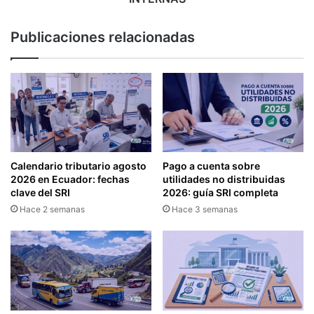
T
A
O
T
Publicaciones relacionadas
S
O
P
R
E
I
R
E
S
D
O
A
N
D
A
P
L
A
Calendario tributario agosto
Pago a cuenta sobre
E
R
2026 en Ecuador: fechas
utilidades no distribuidas
S
A
clave del SRI
2026: guía SRI completa
E
L
Hace 2 semanas
Hace 3 semanas
N
A
L
U
Í
T
N
I
E
L
A
I
Z