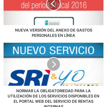
A
V
E
R
S
I
NUEVA VERSIÓN DEL ANEXO DE GASTOS
Ó
PERSONALES EN LÍNEA
N
D
N
E
O
L
R
A
M
N
A
E
R
X
L
O
A
D
O
E
B
NORMAR LA OBLIGATORIEDAD PARA LA
G
L
UTILIZACIÓN DE LOS SERVICIOS DISPONIBLES EN
A
I
EL PORTAL WEB DEL SERVICIO DE RENTAS
S
G
INTERNAS