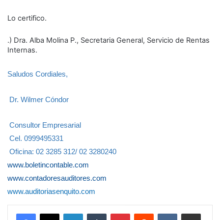
Lo certifico.
.) Dra. Alba Molina P., Secretaria General, Servicio de Rentas
Internas.
Saludos Cordiales,
Dr. Wilmer Cóndor
Consultor Empresarial
Cel. 0999495331
Oficina: 02 3285 312/ 02 3280240
www.boletincontable.com
www.contadoresauditores.com
www.auditoriasenquito.com
LinkedIn
Tumblr
Pinterest
Reddit
VKontakte
Compartir por correo electrónico