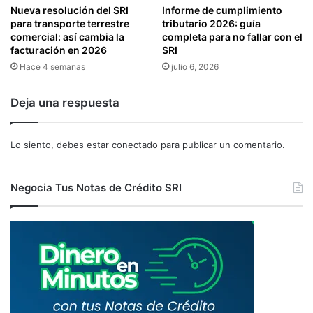
A
Nueva resolución del SRI
Informe de cumplimiento
C
para transporte terrestre
tributario 2026: guía
I
comercial: así cambia la
completa para no fallar con el
Ó
facturación en 2026
SRI
N
Hace 4 semanas
julio 6, 2026
D
E
Deja una respuesta
L
O
S
Lo siento, debes estar
conectado
para publicar un comentario.
S
E
R
Negocia Tus Notas de Crédito SRI
V
I
C
I
O
S
D
I