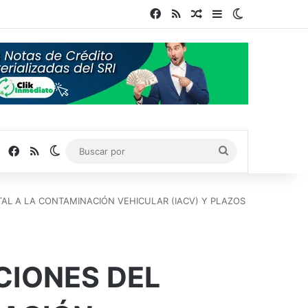
Facebook
RSS
Publicación al azar
Barra lateral
Switch skin
Facebook
RSS
Switch skin
Buscar
por
AL A LA CONTAMINACIÓN VEHICULAR (IACV) Y PLAZOS
CIONES DEL