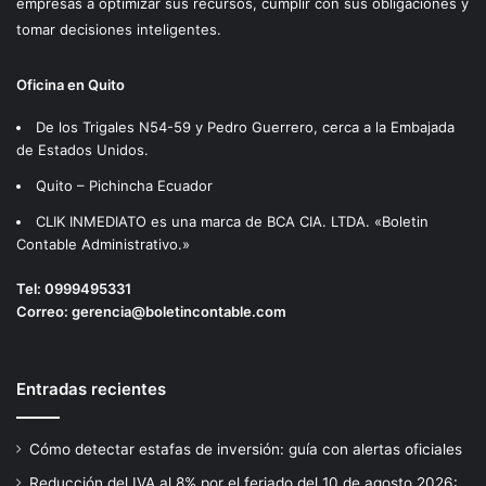
empresas a optimizar sus recursos, cumplir con sus obligaciones y
tomar decisiones inteligentes.
Oficina en Quito
De los Trigales N54-59 y Pedro Guerrero, cerca a la Embajada
de Estados Unidos.
Quito – Pichincha Ecuador
CLIK INMEDIATO es una marca de BCA CIA. LTDA. «Boletin
Contable Administrativo.»
Tel:
0999495331
Correo:
gerencia@boletincontable.com
Entradas recientes
Cómo detectar estafas de inversión: guía con alertas oficiales
Reducción del IVA al 8% por el feriado del 10 de agosto 2026: