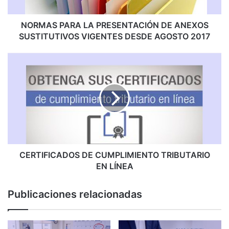
A
R
A
NORMAS PARA LA PRESENTACIÓN DE ANEXOS
L
SUSTITUTIVOS VIGENTES DESDE AGOSTO 2017
A
P
C
R
E
E
R
S
T
E
I
N
F
T
I
A
C
C
A
I
D
CERTIFICADOS DE CUMPLIMIENTO TRIBUTARIO
Ó
O
EN LÍNEA
N
S
D
D
Publicaciones relacionadas
E
E
A
C
N
U
E
M