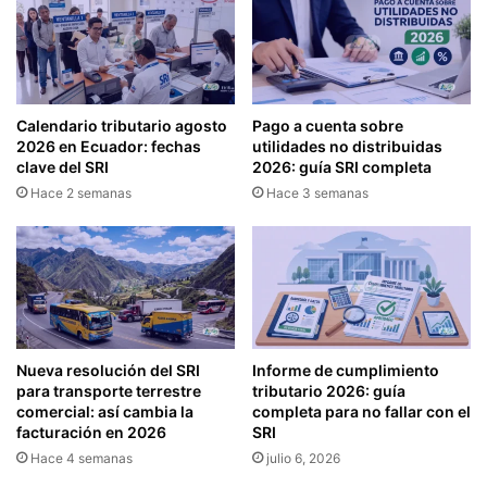
X
P
O
L
S
I
S
M
U
I
Calendario tributario agosto
Pago a cuenta sobre
S
E
2026 en Ecuador: fechas
utilidades no distribuidas
T
N
clave del SRI
2026: guía SRI completa
I
T
Hace 2 semanas
Hace 3 semanas
T
O
U
T
T
R
I
I
V
B
O
U
S
T
V
A
Nueva resolución del SRI
Informe de cumplimiento
I
R
para transporte terrestre
tributario 2026: guía
G
I
comercial: así cambia la
completa para no fallar con el
E
facturación en 2026
SRI
O
N
E
Hace 4 semanas
julio 6, 2026
T
N