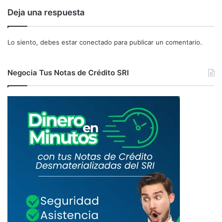
E
L
Deja una respuesta
S
Í
D
N
E
E
Lo siento, debes estar
conectado
para publicar un comentario.
S
A
D
E
Negocia Tus Notas de Crédito SRI
A
G
O
S
T
O
2
0
1
7