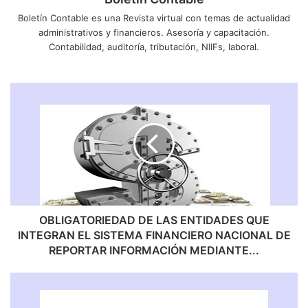
Boletín Contable es una Revista virtual con temas de actualidad
administrativos y financieros. Asesoría y capacitación.
Contabilidad, auditoría, tributación, NIIFs, laboral.
O
B
L
I
G
A
T
O
R
I
OBLIGATORIEDAD DE LAS ENTIDADES QUE
E
INTEGRAN EL SISTEMA FINANCIERO NACIONAL DE
D
REPORTAR INFORMACIÓN MEDIANTE...
A
D
N
D
O
E
R