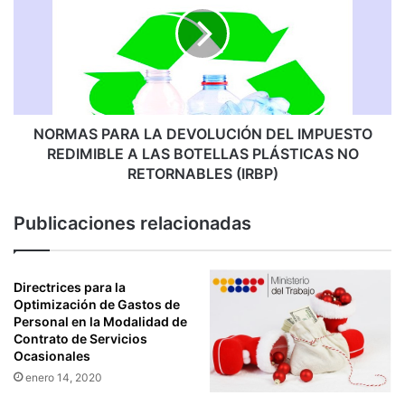
L
M
A
A
S
S
E
P
N
A
T
R
I
A
NORMAS PARA LA DEVOLUCIÓN DEL IMPUESTO
D
L
REDIMIBLE A LAS BOTELLAS PLÁSTICAS NO
A
A
RETORNABLES (IRBP)
D
D
E
E
Publicaciones relacionadas
S
V
Q
O
U
L
E
U
Directrices para la
I
C
Optimización de Gastos de
N
Personal en la Modalidad de
I
T
Contrato de Servicios
Ó
Ocasionales
E
N
G
enero 14, 2020
D
R
E