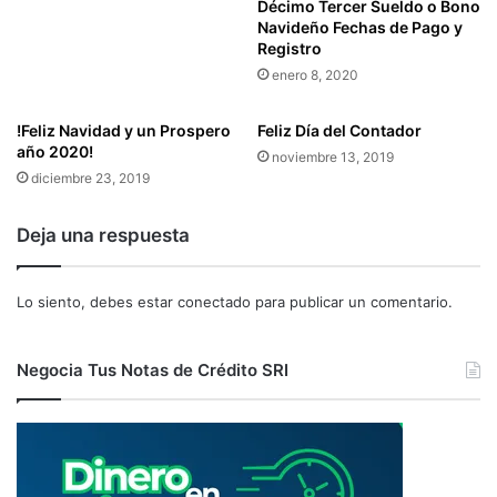
Décimo Tercer Sueldo o Bono
A
L
Navideño Fechas de Pago y
N
I
Registro
E
M
enero 8, 2020
L
P
S
U
I
!Feliz Navidad y un Prospero
Feliz Día del Contador
E
S
año 2020!
S
noviembre 13, 2019
T
T
diciembre 23, 2019
E
O
M
R
Deja una respuesta
A
E
F
D
I
I
Lo siento, debes estar
conectado
para publicar un comentario.
N
M
A
I
N
B
Negocia Tus Notas de Crédito SRI
C
L
I
E
E
A
R
L
O
A