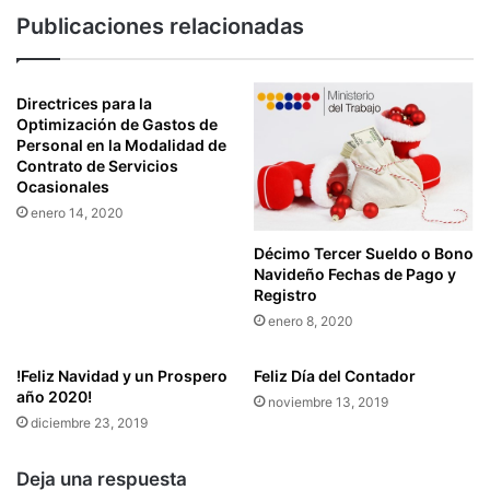
Q
R
Publicaciones relacionadas
U
I
E
O
F
P
O
A
Directrices para la
R
R
Optimización de Gastos de
M
Personal en la Modalidad de
A
Contrato de Servicios
A
L
Ocasionales
N
A
P
enero 14, 2020
D
A
E
Décimo Tercer Sueldo o Bono
R
C
Navideño Fechas de Pago y
T
L
Registro
E
A
enero 8, 2020
D
R
E
A
L
!Feliz Navidad y un Prospero
Feliz Día del Contador
C
año 2020!
A
I
noviembre 13, 2019
B
Ó
diciembre 23, 2019
A
N
S
D
Deja una respuesta
E