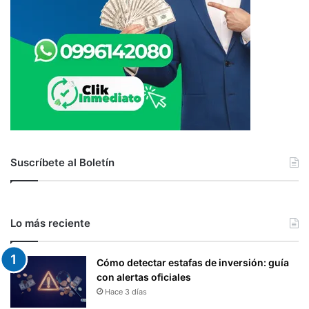
O
A
D
D
E
O
R
E
G
A
L
Í
A
S
Suscríbete al Boletín
.
.
.
Lo más reciente
Cómo detectar estafas de inversión: guía
con alertas oficiales
Hace 3 días