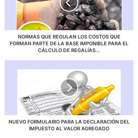
A
S
Q
U
E
R
NORMAS QUE REGULAN LOS COSTOS QUE
E
FORMAN PARTE DE LA BASE IMPONIBLE PARA EL
G
CÁLCULO DE REGALÍAS...
U
L
N
A
U
N
E
L
V
O
O
S
F
C
O
O
R
S
M
T
U
NUEVO FORMULARIO PARA LA DECLARACIÓN DEL
O
L
IMPUESTO AL VALOR AGREGADO
S
A