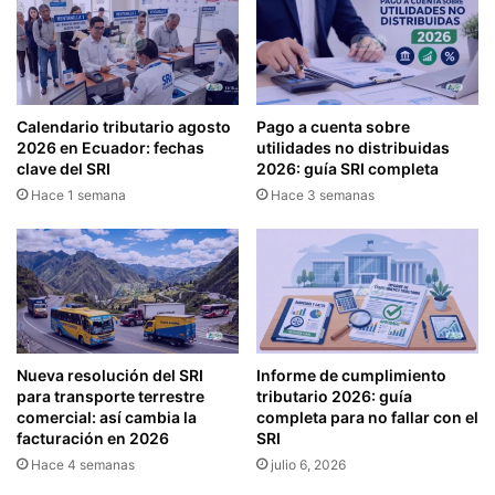
A
P
J
A
A
G
D
O
O
D
Calendario tributario agosto
Pago a cuenta sobre
R
E
2026 en Ecuador: fechas
utilidades no distribuidas
E
O
clave del SRI
2026: guía SRI completa
S
B
Hace 1 semana
Hace 3 semanas
H
L
A
I
S
G
T
A
A
C
E
I
L
O
1
N
Nueva resolución del SRI
Informe de cumplimiento
5
E
para transporte terrestre
tributario 2026: guía
D
S
comercial: así cambia la
completa para no fallar con el
E
facturación en 2026
SRI
T
A
R
Hace 4 semanas
julio 6, 2026
B
I