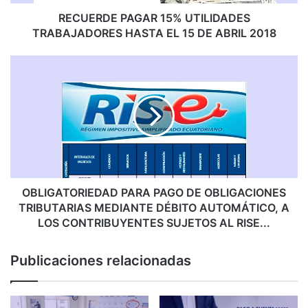
P
A
RECUERDE PAGAR 15% UTILIDADES
G
TRABAJADORES HASTA EL 15 DE ABRIL 2018
A
R
O
1
B
5
L
%
I
U
G
T
A
I
T
L
O
I
R
D
I
OBLIGATORIEDAD PARA PAGO DE OBLIGACIONES
A
E
TRIBUTARIAS MEDIANTE DÉBITO AUTOMÁTICO, A
D
D
LOS CONTRIBUYENTES SUJETOS AL RISE...
E
A
S
D
Publicaciones relacionadas
T
P
R
A
A
R
B
A