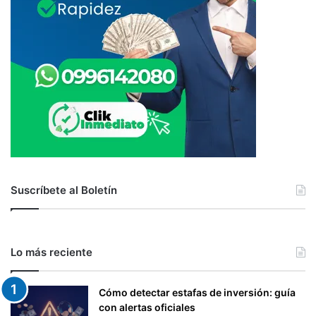
O
A
U
T
O
M
Á
T
I
C
O
,
A
Suscríbete al Boletín
L
O
S
C
Lo más reciente
O
N
T
Cómo detectar estafas de inversión: guía
R
con alertas oficiales
I