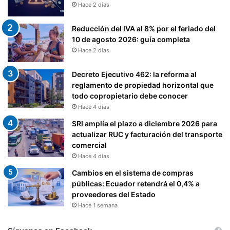
Hace 2 días
B
U
Reducción del IVA al 8% por el feriado del
Y
10 de agosto 2026: guía completa
E
Hace 2 días
N
T
Decreto Ejecutivo 462: la reforma al
E
reglamento de propiedad horizontal que
S
todo copropietario debe conocer
S
U
Hace 4 días
J
SRI amplía el plazo a diciembre 2026 para
E
actualizar RUC y facturación del transporte
T
comercial
O
Hace 4 días
S
A
Cambios en el sistema de compras
L
públicas: Ecuador retendrá el 0,4% a
R
proveedores del Estado
I
Hace 1 semana
S
E