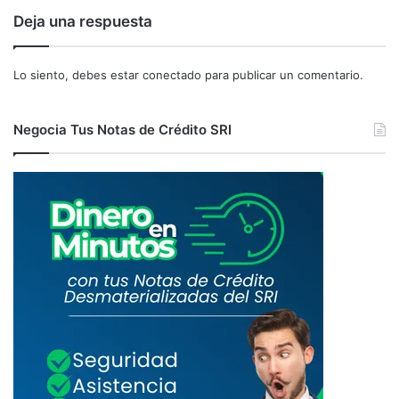
R
B
Deja una respuesta
I
U
L
T
2
A
Lo siento, debes estar
conectado
para publicar un comentario.
0
R
1
I
8
A
Negocia Tus Notas de Crédito SRI
S
M
E
D
I
A
N
T
E
D
É
B
I
T