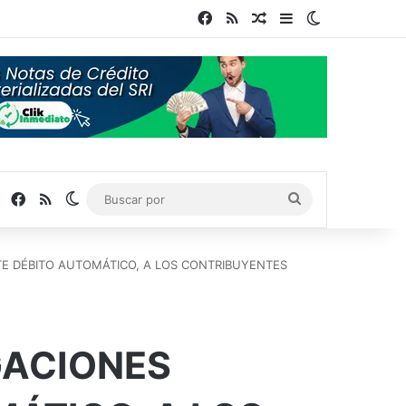
Facebook
RSS
Publicación al azar
Barra lateral
Switch skin
Facebook
RSS
Switch skin
Buscar
por
TE DÉBITO AUTOMÁTICO, A LOS CONTRIBUYENTES
GACIONES