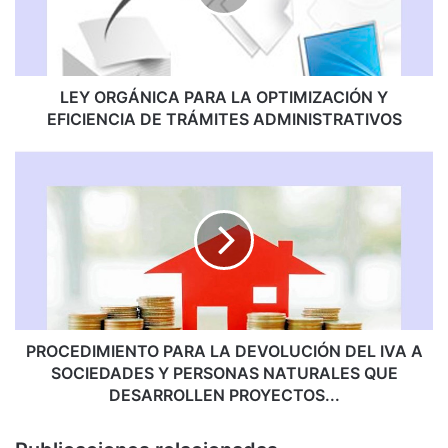
G
Á
N
I
C
LEY ORGÁNICA PARA LA OPTIMIZACIÓN Y
A
EFICIENCIA DE TRÁMITES ADMINISTRATIVOS
P
A
P
R
R
A
O
L
C
A
E
O
D
P
I
T
M
I
I
M
E
PROCEDIMIENTO PARA LA DEVOLUCIÓN DEL IVA A
I
N
SOCIEDADES Y PERSONAS NATURALES QUE
Z
T
DESARROLLEN PROYECTOS...
A
O
C
P