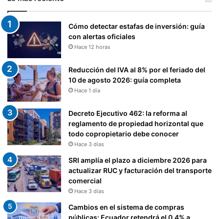
P
R
O
Cómo detectar estafas de inversión: guía
Y
con alertas oficiales
E
Hace 12 horas
C
T
Reducción del IVA al 8% por el feriado del
O
10 de agosto 2026: guía completa
S
Hace 1 día
.
.
Decreto Ejecutivo 462: la reforma al
.
reglamento de propiedad horizontal que
todo copropietario debe conocer
Hace 3 días
SRI amplía el plazo a diciembre 2026 para
actualizar RUC y facturación del transporte
comercial
Hace 3 días
Cambios en el sistema de compras
públicas: Ecuador retendrá el 0,4% a