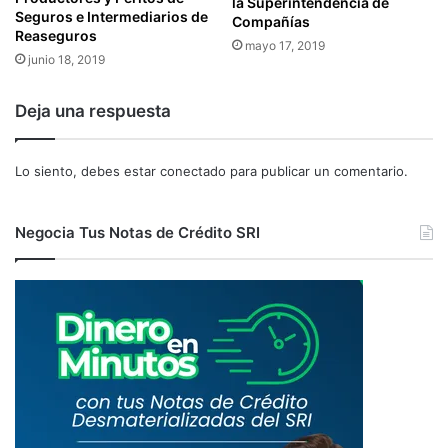
la Superintendencia de
Seguros e Intermediarios de
E
S
Compañías
Reaseguros
S
O
mayo 17, 2019
A
junio 18, 2019
C
D
I
M
E
Deja una respuesta
I
D
N
A
I
D
Lo siento, debes estar
conectado
para publicar un comentario.
S
E
T
S
R
Y
Negocia Tus Notas de Crédito SRI
A
P
T
E
I
R
V
S
O
O
S
N
A
S
N
A